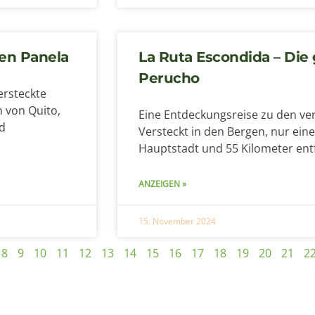
ten Panela
La Ruta Escondida – Die 
Perucho
ersteckte
 von Quito,
Eine Entdeckungsreise zu den ver
d
Versteckt in den Bergen, nur ein
Hauptstadt und 55 Kilometer entf
ANZEIGEN »
15. November 2024
8
9
10
11
12
13
14
15
16
17
18
19
20
21
2