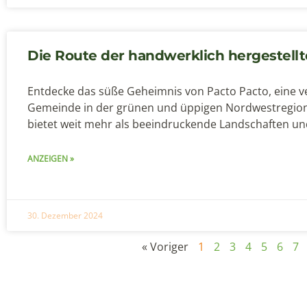
Die Route der handwerklich hergestell
Entdecke das süße Geheimnis von Pacto Pacto, eine v
Gemeinde in der grünen und üppigen Nordwestregion
bietet weit mehr als beeindruckende Landschaften un
ANZEIGEN »
30. Dezember 2024
« Voriger
1
2
3
4
5
6
7