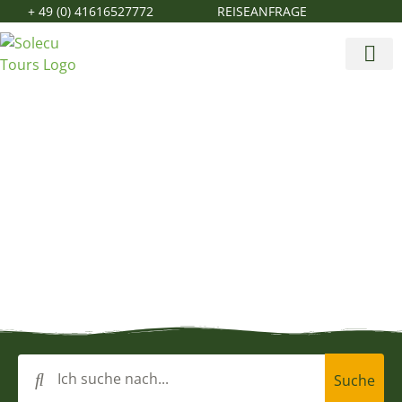
+ 49 (0) 41616527772
REISEANFRAGE
Wo neugierige
Suche
Besucher...