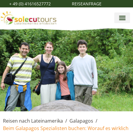
+ 49 (0) 41616527772
REISEANFRAGE
Reisen nach Lateinamerika
Galapagos
/
/
Beim Galapagos Spezialisten buchen: Worauf es wirklich