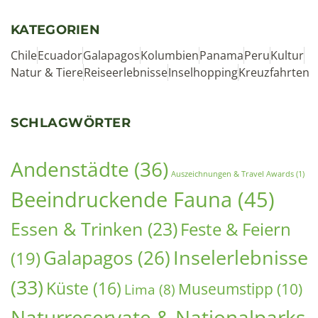
KATEGORIEN
Chile
Ecuador
Galapagos
Kolumbien
Panama
Peru
Kultur
Natur & Tiere
Reiseerlebnisse
Inselhopping
Kreuzfahrten
SCHLAGWÖRTER
Andenstädte
(36)
Auszeichnungen & Travel Awards
(1)
Beeindruckende Fauna
(45)
Essen & Trinken
(23)
Feste & Feiern
Inselerlebnisse
Galapagos
(26)
(19)
(33)
Küste
(16)
Museumstipp
(10)
Lima
(8)
Naturreservate & Nationalparks