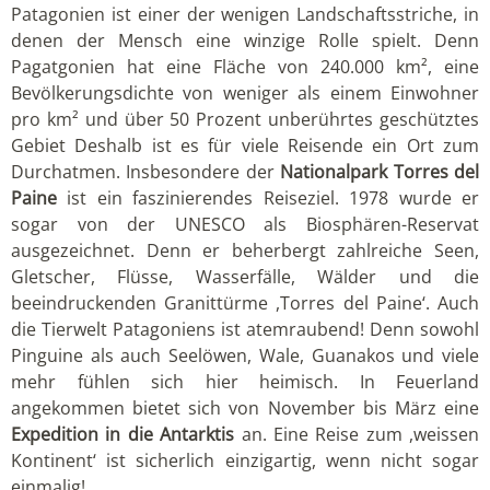
Patagonien ist einer der wenigen Landschaftsstriche, in
denen der Mensch eine winzige Rolle spielt. Denn
Pagatgonien hat eine Fläche von 240.000 km², eine
Bevölkerungsdichte von weniger als einem Einwohner
pro km² und über 50 Prozent unberührtes geschütztes
Gebiet Deshalb ist es für viele Reisende ein Ort zum
Durchatmen. Insbesondere der
Nationalpark Torres del
Paine
ist ein faszinierendes Reiseziel. 1978 wurde er
sogar von der UNESCO als Biosphären-Reservat
ausgezeichnet. Denn er beherbergt zahlreiche Seen,
Gletscher, Flüsse, Wasserfälle, Wälder und die
beeindruckenden Granittürme ,Torres del Paine‘. Auch
die Tierwelt Patagoniens ist atemraubend! Denn sowohl
Pinguine als auch Seelöwen, Wale, Guanakos und viele
mehr fühlen sich hier heimisch. In Feuerland
angekommen bietet sich von November bis März eine
Expedition in die Antarktis
an. Eine Reise zum ,weissen
Kontinent‘ ist sicherlich einzigartig, wenn nicht sogar
einmalig!