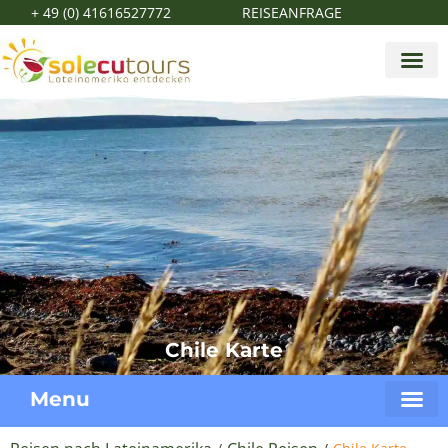
+ 49 (0) 41616527772
REISEANFRAGE
Chile Karte
Menu