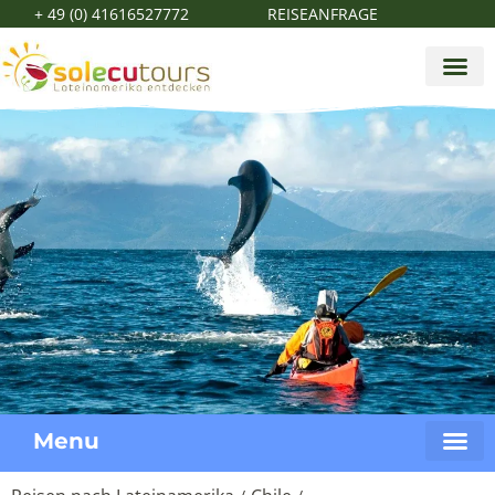
+ 49 (0) 41616527772
REISEANFRAGE
Menu