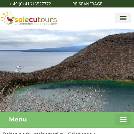
+ 49 (0) 41616527772
REISEANFRAGE
Menu
Galapago