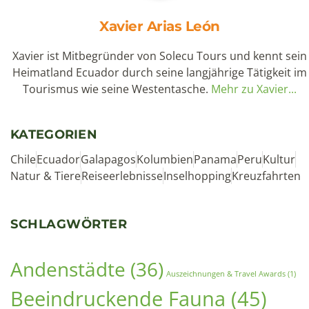
Mindo Ecuador Vogelbeobachtung: Nebelwald-
Abenteuer zwei Stunden von Quito entfernt (2026)
7. August 2026
Die Straße windet sich hinab aus den Anden, und
plötzlich wird alles grün. Dichte Nebel umhüllen die
Bergflanken, während die Temperatur kontinuierlich
Weiterlesen »