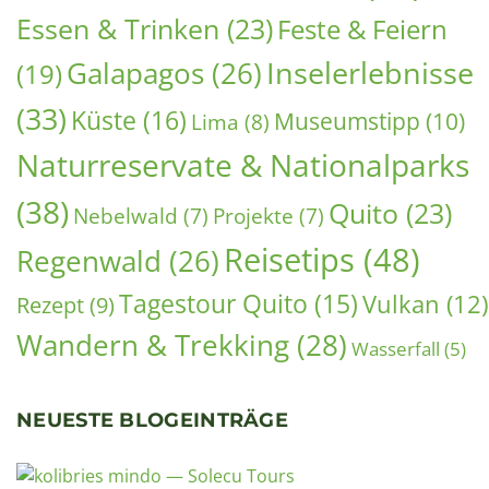
Galapagos Familienreise: Naturwunder mit Kindern
entdecken (2026)
26. Juni 2026
Vor drei Jahren waren wir mit unseren Kindern —
damals zehn und vierzehn Jahre alt — auf der Galapagos
Insel Santa Cruz
Weiterlesen »