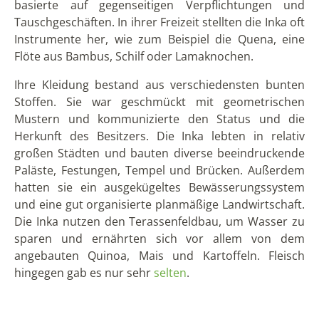
Peru leben, doch ist ihre Herrschaft schon lange
vorüber. Aber wie kam es dazu, dass ein so großes
und mächtiges Volk seine Regierungsposition
verlieren konnte? Angefangen hat der
Zusammenbruch der Inka mit dem Tod des elften
Inkakönigs im Jahr 1527. Seine Söhne Atahualpa und
Huáscar stritten sich darüber, wer nun den Thron
erben sollte, wodurch ein Bürgerkrieg entstand. Die
Mütter der beiden Söhne gehörten zwei
verschiedenen ethnischen Gruppen an, welche im
Bürgerkrieg jeweils für den Sohn ihrer Gruppe
kämpften.
Nachdem Atahualpa den Krieg für sich entscheiden
konnte, sind 1532 die spanischen Konquistadoren in
Peru eingefallen. Obwohl diese deutlich in der
Unterzahl waren, haben sie die Schlacht gewonnen.
Dies lag vor allem an ihrem technischen und
taktischen Fortschritt, die Inka hatten schließlich