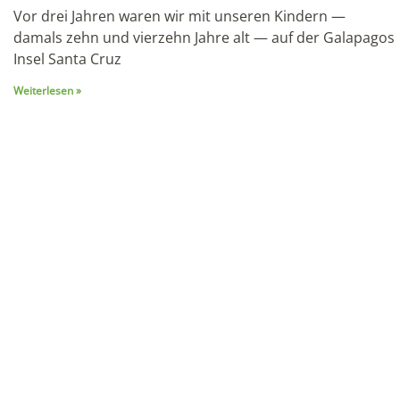
Cartagena Kolumbien Reise: Karibisches Juwel und
Kulturschatz (2026)
11. Juni 2026
An der Karibikküste Kolumbiens gelegen, etwa 220
Kilometer nordwestlich von Barranquilla, präsentiert
sich Cartagena als ein außergewöhnliches Mosaik:
UNESCO-Weltkulturerbe seit 1984, einstige
Weiterlesen »
Sie möchten Lateinamerika besuchen?
Stellen Sie mit uns eine unvergessliche Reise
zusammen!