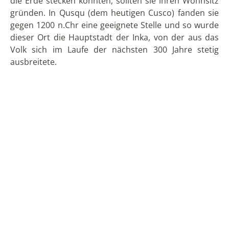
die Erde stecken konnten, sollten sie ihren Wohnsitz
gründen. In Qusqu (dem heutigen Cusco) fanden sie
gegen 1200 n.Chr eine geeignete Stelle und so wurde
dieser Ort die Hauptstadt der Inka, von der aus das
Volk sich im Laufe der nächsten 300 Jahre stetig
ausbreitete.
Gebiet
Das Gebiet der Inka erstreckte sich von dem
heutigem
Kolumbien
über
Peru
bis hinunter nach
Chile
und Argentinien und umfasste eine Fläche von
über einer Million Quadratkilometer. Ihr Staat gilt bis
heute als einer der größten und mächtigsten Staaten
Südamerikas und das größte Präkolumbianische
Reich, das je existiert hat. Die Inka waren für die
damalige Zeit sehr fortschrittlich. Sie bauten ein