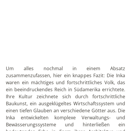
hat auch schon mehrere Jahre in Ecuador gelebt.
Mehr
zu Dorit...
Xavier Arias León
Xavier ist Mitbegründer von Solecu Tours und kennt sein
Heimatland Ecuador durch seine langjährige Tätigkeit im
Tourismus wie seine Westentasche.
Mehr zu Xavier...
KATEGORIEN
Chile
Ecuador
Galapagos
Kolumbien
Panama
Peru
Kultur
Natur & Tiere
Reiseerlebnisse
Inselhopping
Kreuzfahrten