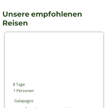
Aktuelles aus Lateinamerika
Unser Team
Jobs
Philosophie & Nachhaltigkeit
Newsletter abonnieren
Für Informationen rund um Reisen nach Ecuador
und Südamerika können Sie einfach unseren
Newsletter abonnieren.
Kontakt
+49 (0)4161 6527772