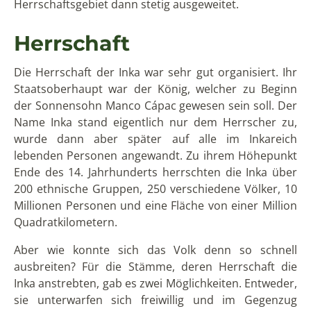
Quadratkilometern.
Aber wie konnte sich das Volk denn so schnell
ausbreiten? Für die Stämme, deren Herrschaft die
Inka anstrebten, gab es zwei Möglichkeiten. Entweder,
sie unterwarfen sich freiwillig und im Gegenzug
wurden Ihnen verschiedene Vorteile gewährt, oder es
kam zu einem Krieg, den die Inka meistens gewannen.
Wenn ein Herrscher starb, kam dessen Sohn auf den
Thron und erbte all die Macht des Vaters. Was er
allerdings nicht erbte, waren die Gebiete, diese
gehörten nach wie vor dem vorherigen Herrscher,
beziehungsweise dessen Mumie. Er musste dann also
seine eigenen Gebiete erobern.
Die Herrscher wurden als göttliches Wesen
angesehen und waren die Mittler zwischen den
Menschen und den Göttern. Jeder Herrscher trug
seine Kleidungsstücke nur ein einziges mal, danach