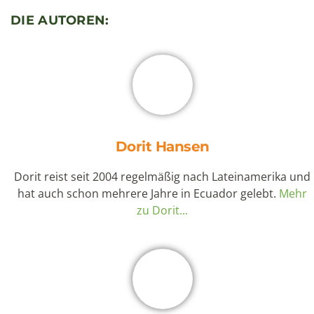
Tagestour Quito
(15)
Vulkan
(12)
Rezept
(9)
Wandern & Trekking
(28)
Wasserfall
(5)
NEUESTE BLOGEINTRÄGE