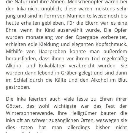
alphabetische Schrift, dafür aber das Quiptus, eine
sogenannte Knotenschrift. Diese war ein System von
Fäden und Knoten in verschiedenen Anordnungen
und verschiedenen Farben. Die Schrift diente vor
allem als System der Buchhaltung oder zur Erstellung
von Statistiken. Allerdings beherrschten nicht viele
Inka die Schrift und diejenigen, die es taten, galten als
einige der wichtigsten Männer im Staat.
Das Volk war sehr reich an Gold, womit sie ihre
Tempel schmückten und verschiedene
Kunstgegenstände herstellten. Als Geld wurde es
allerdings nicht genutzt. Ihr Wirtschaftssystem
basierte auf gegenseitigen Verpflichtungen und
Tauschgeschäften. In ihrer Freizeit stellten die Inka oft
Instrumente her, wie zum Beispiel die Quena, eine
Flöte aus Bambus, Schilf oder Lamaknochen.
Ihre Kleidung bestand aus verschiedensten bunten
Stoffen. Sie war geschmückt mit geometrischen