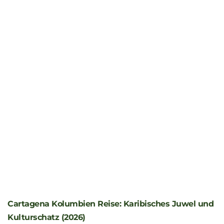
8 Tage
1 Personen
Galapagos
8 Tage / 7 Nächte Kreuzfahrt Hermes
– Route D+A
Diese achttägige Galápagos-Kreuzfahrt an Bord
des luxuriösen Megakatamarans Hermes bietet
eine besonders intensive Entdeck...
Preis auf Anfrage
Ansehen