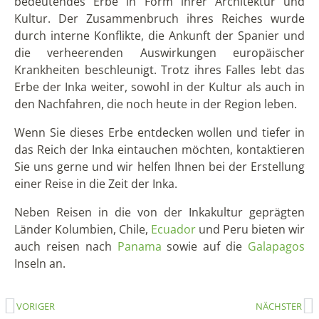
SCHLAGWÖRTER
Andenstädte
(36)
Auszeichnungen & Travel Awards
(1)
Beeindruckende Fauna
(45)
Essen & Trinken
(23)
Feste & Feiern
Inselerlebnisse
Galapagos
(26)
(19)
(33)
Küste
(16)
Museumstipp
(10)
Lima
(8)
Naturreservate & Nationalparks
(38)
Quito
(23)
Nebelwald
(7)
Projekte
(7)
Reisetips
(48)
Regenwald
(26)