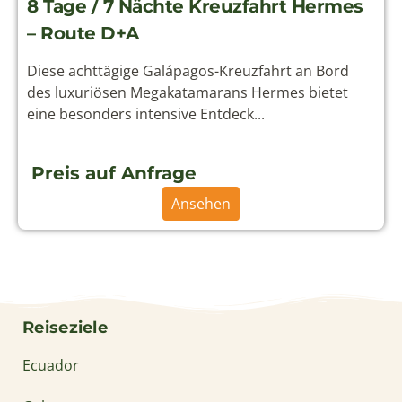
info@solecu.de
www.solecu.de
© Solecu Tours 2006-2026
Sitemap
Datenschutz
Kontakt
Impressum