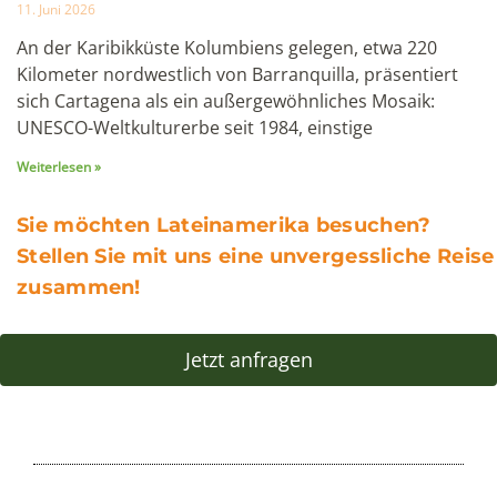
Reiseziele
Ecuador
Galapagos
Peru
Chile
Panama
Kolumbien
Über uns