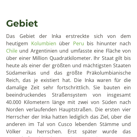
beeindruckendes Straßensystem von insgesamt
40.000 Kilometern länge mit zwei von Süden nach
Norden verlaufenden Hauptstraßen. Die ersten vier
Herrscher der Inka hatten lediglich das Ziel, über die
anderen im Tal von Cusco lebenden Stämme und
Völker zu herrschen. Erst später wurde das
Herrschaftsgebiet dann stetig ausgeweitet.
Herrschaft
Die Herrschaft der Inka war sehr gut organisiert. Ihr
Staatsoberhaupt war der König, welcher zu Beginn
der Sonnensohn Manco Cápac gewesen sein soll. Der
Name Inka stand eigentlich nur dem Herrscher zu,
wurde dann aber später auf alle im Inkareich
lebenden Personen angewandt. Zu ihrem Höhepunkt
Ende des 14. Jahrhunderts herrschten die Inka über
200 ethnische Gruppen, 250 verschiedene Völker, 10
Millionen Personen und eine Fläche von einer Million