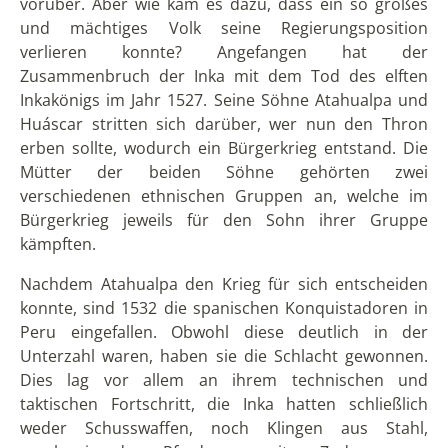
waren ein mächtiges und fortschrittliches Volk, das
ein beeindruckendes Reich in Südamerika errichtete.
Ihre Kultur zeichnete sich durch fortschrittliche
Baukunst, ein ausgeklügeltes Wirtschaftssystem und
einen tiefen Glauben an verschiedene Götter aus. Die
Inka entwickelten komplexe Verwaltungs- und
Bewässerungssysteme und hinterließen ein
bedeutendes Erbe in Form ihrer Architektur und
Kultur. Der Zusammenbruch ihres Reiches wurde
durch interne Konflikte, die Ankunft der Spanier und
die verheerenden Auswirkungen europäischer
Krankheiten beschleunigt. Trotz ihres Falles lebt das
Erbe der Inka weiter, sowohl in der Kultur als auch in
den Nachfahren, die noch heute in der Region leben.
Wenn Sie dieses Erbe entdecken wollen und tiefer in
das Reich der Inka eintauchen möchten, kontaktieren
Sie uns gerne und wir helfen Ihnen bei der Erstellung
einer Reise in die Zeit der Inka.