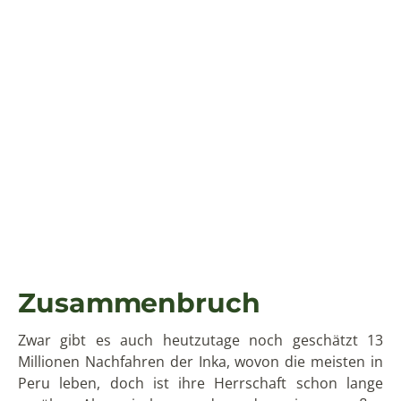
weder Schusswaffen, noch Klingen aus Stahl,
geschweige denn Pferde zum reiten. Zudem waren
die Inka nach ihrem Bürgerkrieg geschwächt und es
gingen Epidemien wie die Pocken, Masern und
verschiedenen Grippen um.
Ein Jahr nach dem Einmarsch der Spanier wurde der
König der Inka hingerichtet und die Spanier nahmen
Cusco
ein. Manche Stämme schlossen sich
widerstandslos den Spaniern an, andere kämpften bis
zum bitteren Ende. Vieles von der Inkakultur ist
kaputt gegangen, da die Konquistadoren neben Gold
und Kunst auch vieles der Kultur geraubt haben und
auf einige kulturelle
Aktivitäten
Strafen ausstellten.
Um alles nochmal in einem Absatz
zusammenzufassen, hier ein knappes Fazit: Die Inka