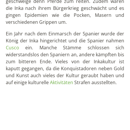
Neben Reisen in die von der Inkakultur geprägten
Länder Kolumbien, Chile,
Ecuador
und Peru bieten wir
auch reisen nach
Panama
sowie auf die
Galapagos
Inseln an.
VORIGER
NÄCHSTER
DIE AUTOREN:
Dorit Hansen
Dorit reist seit 2004 regelmäßig nach Lateinamerika und