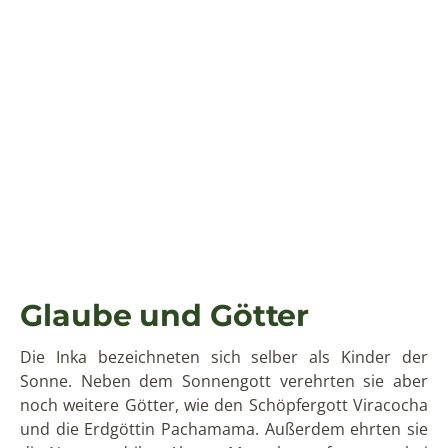
erhielten edle Kleidung und eleganten Kopfschmuck.
Mithilfe von Haarproben konnte man außerdem
herausfinden, dass ihnen vor ihrem Tod regelmäßig
Alkohol und Kokablätter verabreicht wurden. Sie
wurden dann lebend in Gräber gelegt und sind dann
im Schlaf durch die Kälte und den Alkohol im Blut
gestroben.
Die Inka feierten auch viele feste zu Ehren ihrer
Götter, das wohl wichtigste war das Fest der
Wintersonnenwende. Ihre Heiligtümer bauten die
Inka oft an schwer zugänglichen Orten, weswegen sie
dies taten hat man allerdings bisher nicht
herausfinden können.
Kultur
Die Inka waren eine indigene urbane Kultur mit einer
eigenen Sprache, dem Quechua. Sie hatten keine