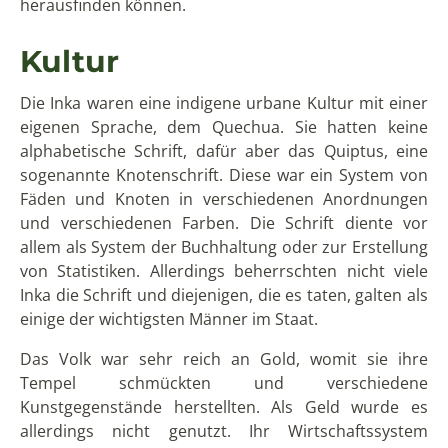
Mustern und kommunizierte den Status und die
Herkunft des Besitzers. Die Inka lebten in relativ
großen Städten und bauten diverse beeindruckende
Paläste, Festungen, Tempel und Brücken. Außerdem
hatten sie ein ausgekügeltes Bewässerungssystem
und eine gut organisierte planmäßige Landwirtschaft.
Die Inka nutzen den Terassenfeldbau, um Wasser zu
sparen und ernährten sich vor allem von dem
angebauten Quinoa, Mais und Kartoffeln. Fleisch
hingegen gab es nur sehr
selten
.
Zusammenbruch
Zwar gibt es auch heutzutage noch geschätzt 13
Millionen Nachfahren der Inka, wovon die meisten in