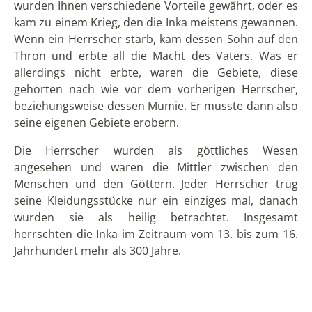
wurden sie als heilig betrachtet. Insgesamt
herrschten die Inka im Zeitraum vom 13. bis zum 16.
Jahrhundert mehr als 300 Jahre.
Glaube und Götter
Die Inka bezeichneten sich selber als Kinder der
Sonne. Neben dem Sonnengott verehrten sie aber
noch weitere Götter, wie den Schöpfergott Viracocha
und die Erdgöttin Pachamama. Außerdem ehrten sie
die Natur und ihre Ahnen. Menschenopfer waren bei
den Inka nicht unüblich, diese waren meistens sehr
jung und sind in Form von Mumien teilweise noch bis
heute erhalten geblieben. Für die Eltern war es eine
Ehre, wenn ihr Kind auserwählt wurde. Die Opfer
wurden monatelang vor der Opergabe vorbereitet,