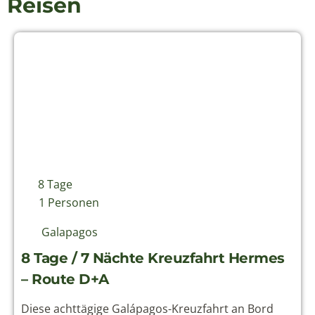
Reiseziele
Ecuador
Galapagos
Peru
Chile
Panama
Kolumbien
Über uns