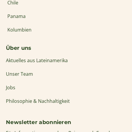
info@solecu.de
www.solecu.de
© Solecu Tours 2006-2026
Sitemap
Datenschutz
Kontakt
Impressum