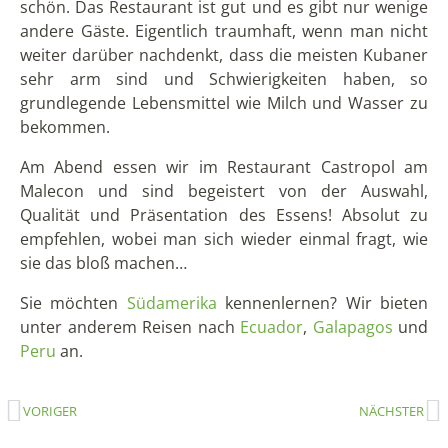
Dorit Hansen
Dorit reist seit 2004 regelmäßig nach Lateinamerika und
hat auch schon mehrere Jahre in Ecuador gelebt.
Mehr
zu Dorit...
Xavier Arias León
Xavier ist Mitbegründer von Solecu Tours und kennt sein
Heimatland Ecuador durch seine langjährige Tätigkeit im
Tourismus wie seine Westentasche.
Mehr zu Xavier...