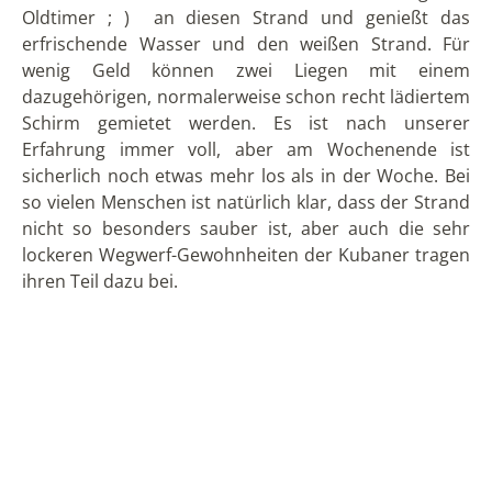
so vielen Menschen ist natürlich klar, dass der Strand
nicht so besonders sauber ist, aber auch die sehr
lockeren Wegwerf-Gewohnheiten der Kubaner tragen
ihren Teil dazu bei.
Kinderfreundlicher Strand Santa Maria del Mar
Mit dem öffentlichen Bus kommt man recht bequem
und günstig in ca. 35 Minuten zum Strand. Wir wollten
an einem anderen Tag ausprobieren, mit dem
Oldtimer-Taxi dort hinzufahren und haben mit dem
Fahrer ausgemacht, dass er uns in drei Stunden
später wieder abholt. Leider hat das nicht geklappt
und er kam nicht, sodass wir mit Mühe und Not mit
dem letzten öffentlichen Bus zurückgekommen sind,
kurz bevor ein schlimmes Gewitter angefangen hat.
Strand des Club Habana