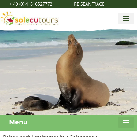
+ 49 (0) 41616527772
REISEANFRAGE
Menu
Galapago