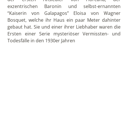
Dieses felsige Gebiet ist das Zuhause von den
eindrucksvollsten und verschiedensten Seevögeln
des Archipels. Der vom aussterben bedrohte
Galapagos Albatross kehrt jährlich (März –
Dezember) zur Española Insel zurück. Dies
ermöglicht Besuchern den von Pfeifen und
Verbeugungen geprägten Balztanz zu bestaunen
(besonders im Oktober). Blaufuß- und Nazcatölpel,
Gabelschwanzmöwen und Rotschnabel- Tropikvögel
sind zudem heimisch auf dieser Insel.
Entlang der südlichen Küste erlauben hohe Klippen
spektakuläre Aussichten auf aufsteigende Vögel und
das durch Luftlöcher, brunnenartig in die Höhe
schießende Meerwasser.