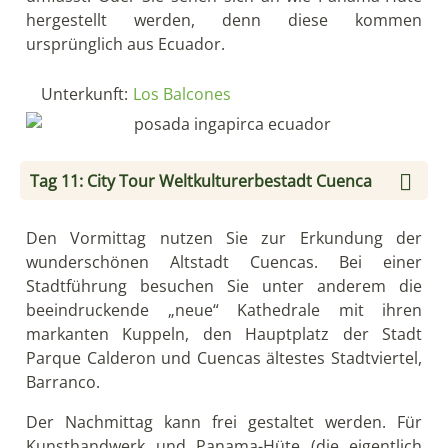
Cuenca.
Unterkunft:
Los Balcones
Tag 12: Fahrt nach Guayaquil
Heute geht die Fahrt in die Küstenmetropole
Guayaquil. Auf dem Weg kommen Sie an Bananen-,
Reis- und Kaffeeplantagen vorbei und es gibt am
Straßenrand überall frische Orangen, Mangos,
Wassermelonen und Mandarinen zu kaufen.
In Guayaquil werden Sie bereits im Hotel erwartet,
das im touristischen Zentrum in der Nähe der
Kathedrale und des Leguan-Parks liegt (ca. 300
Leguane bewegen sich dort frei auf den Wegen und
schlafen in den Bäumen).