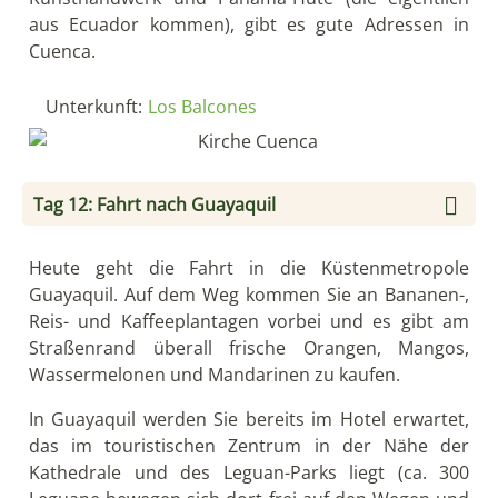
Der Malecon 2000 ist die weitläufige Promenade mit
Monumenten, Museen, Gärten, Springbrunnen,
Einkaufszentren, Restaurants, Bars und
Aussichtpunkten. Ein besonders schöner Teil
Guayaquils ist ‚Las Peñas’, das erste, romantisch auf
einem Berg gelegene Wohnviertel der Altstadt, von
dem aus man eine fantastische Aussicht hat.
Unterkunft:
Hotel Wyndham Guayaquil
Tag 13: Kreuzfahrt Archipel B5: Tag 1 - Ankunft
am Baltra Flughafen (GPS)
AM – Ankunft am Baltra Flughafen (GPS)
Ihre TCC (Transit Control Card) oder Ingala-Karte