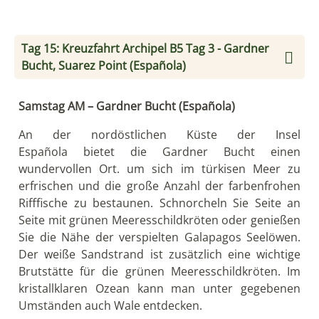
Tag 16: Insel San Cristobal: Pitt Point - Witch
Hill
Vormittag – Pitt Point
Zwei vom Wind geformte Tuffkegel am Pitt Point
stellen das östliche Ende von San Cristobal dar.
An dem kleinen Strand mit grünem Sand werden Sie
von bellenden Galapagos Seelöwen willkommen