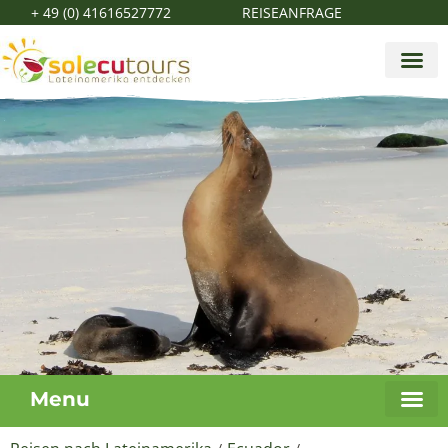
+ 49 (0) 41616527772
REISEANFRAGE
Menu