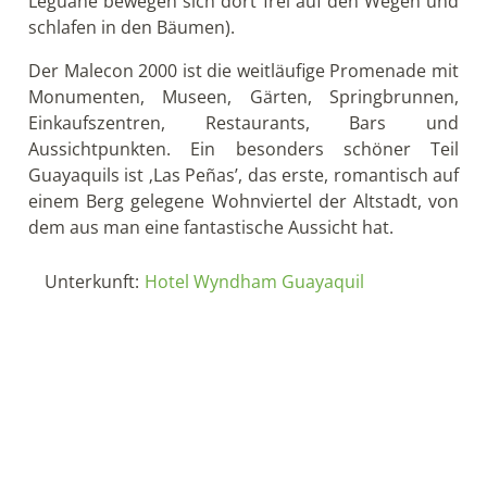
(US$ 20 pro Person) wird digital erstellt, nachdem
Sie ein Online-Formular ausgefüllt haben. Am
Flughafen wird diese digitale Karte kontrolliert und
es wird eine Gepäckkontrolle durchgeführt, bei der
sichergestellt wird, dass keine fremden Pflanzen-
und Tierarten eingeführt werden. Zudem wird bei
Einreise der Galapagos National Park Eintritt fällig
(US$ 200), sofern dieser noch nicht gezahlt wurde.
Ihr Guide erwartet Sie schon und begleitet Sie auf
der kurzen Fahrt zum Hafen.
PM – Fausto Llerena Zentrum (Santa Cruz)
Bei einem Rundgang durch das Fausto Llerena
Breeding Center können Sie die Schildkröten der
Insel Española besuchen, die im Schildkrötengehege
leben. Die Schildkröten in diesem Gehege sind an
Menschen gewöhnt; es ist ein ausgezeichneter Ort,
um sich mit ihnen fotografieren zu lassen!