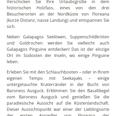
Tag 15: Kreuzfahrt Archipel B5 Tag 3 - Gardner
Bucht, Suarez Point (Española)
Samstag AM – Gardner Bucht (Española)
An der nordöstlichen Küste der Insel
Española bietet die Gardner Bucht einen
wundervollen Ort. um sich im türkisen Meer zu
erfrischen und die große Anzahl der farbenfrohen
Rifffische zu bestaunen. Schnorcheln Sie Seite an
Seite mit grünen Meeresschildkröten oder genießen
Sie die Nähe der verspielten Galapagos Seelöwen.
Der weiße Sandstrand ist zusätzlich eine wichtige
Brutstätte für die grünen Meeresschildkröten. Im
kristallklaren Ozean kann man unter gegebenen
Umständen auch Wale entdecken.
PM – Suarez Point (Española)