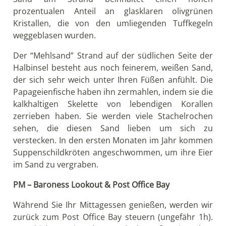
Bosquet, welche ihr Haus ein paar Meter dahinter
gebaut hat. Sie und einer ihrer Liebhaber waren die
Ersten einer Serie mysteriöser Vermissten- und
Todesfälle in den 1930er Jahren