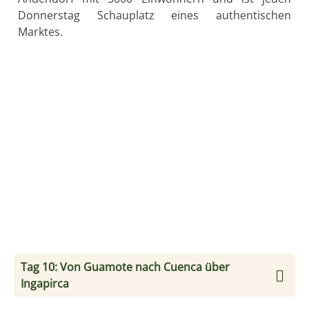
weiter in südliche Richtung. Auf dem Weg nach
Cuenca kommen Sie an Ingapirca vorbei, der
größten Inkaruinenstätte Ecuadors. Sie können eine
Pause machen, um mehr über die Inkas und ihre
Lebensweise zu erfahren.
Bitte beachten Sie, dass
die Ruinenstätte selbst am Montag und Dienstag
geschlossen ist, aber man kann auch an diesen
Tagen die Ruinen von außerhalb sehen und eine
schöne Wanderung machen.
Am Nachmittag
kommen Sie in der schönen Kolonialstadt Cuenca
an.
Cuenca ist ein Zentrum kolonialer Architektur,
Kultur und Kunst; seit 1999 ist die Altstadt
Weltkulturerbe der UNESCO. Hier besuchen Sie zum
Beispiel das Museum Pumapungo, welches auch die
Ausgrabungsstätte des Pumapungo-Palastes
umfasst. Oder Sie sehen sich an wie Panama-Hüte
hergestellt werden, denn diese kommen