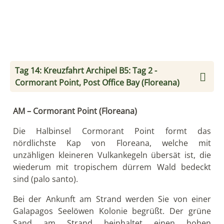
(kurze Distanz, nasse Landung) und entspannen Sie
sich.
Neben Galapagos Seelöwen, Suppenschildkröten
und Goldrochen werden Sie vielleicht auch
Galapagos Pinguine entdecken! Das ist der einzige
Ort im Südosten der Inseln, wo einige Pinguine
leben.
Erleben Sie mit den Schlauchbooten – oder in Ihrem
eigenen Tempo mit Seekayaks – einige
untergetauchte Kraterränder in der Bucht von
Baroness Ausguck. Erklimmen Sie den Basaltkegel
vom Baroness Ausguck und genießen Sie die
paradiesische Aussicht auf die Küstenlandschaft.
Dieser Aussichtspunkt war einer der Lieblingsorte
der ersten Ansiedler von Floreana, der
exzentrischen Baronin und selbst-ernannten
“Kaiserin von Galapagos” Eloisa von Wagner