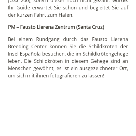
weggeblasen wurden.
Der “Mehlsand” Strand auf der südlichen Seite der
Halbinsel besteht aus noch feinerem, weißen Sand,
der sich sehr weich unter Ihren Füßen anfühlt. Die
Papageienfische haben ihn zermahlen, indem sie die
kalkhaltigen Skelette von lebendigen Korallen
zerrieben haben. Sie werden viele Stachelrochen
sehen, die diesen Sand lieben um sich zu
verstecken. In den ersten Monaten im Jahr kommen
Suppenschildkröten angeschwommen, um ihre Eier
im Sand zu vergraben.
PM – Baroness Lookout & Post Office Bay
Während Sie Ihr Mittagessen genießen, werden wir
zurück zum Post Office Bay steuern (ungefähr 1h).
Verschicken Sie Ihre Urlaubsgrüße in dem
historischen Holzfass, eines von den drei
Besucherorten an der Nordküste von Floreana