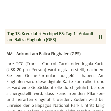
Tag 14: Kreuzfahrt Archipel B5: Tag 2 -
Cormorant Point, Post Office Bay (Floreana)
AM – Cormorant Point (Floreana)
Die Halbinsel Cormorant Point formt das
nördlichste Kap von Floreana, welche mit
unzähligen kleineren Vulkankegeln übersät ist, die
wiederum mit tropischem dürrem Wald bedeckt
sind (palo santo).
Bei der Ankunft am Strand werden Sie von einer
Galapagos Seelöwen Kolonie begrüßt. Der grüne
Sand am Strand beinhaltet einen hohen
prozentualen Anteil an glasklaren olivgrünen
Kristallen, die von den umliegenden Tuffkegeln