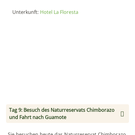
Unterkunft:
Hotel La Floresta
Tag 9: Besuch des Naturreservats Chimborazo
und Fahrt nach Guamote
Sie besuchen heute das Naturreservat Chimborazo.
Der Vulkan Chimborazo ist mit 6.310 m der höchste
Berg Ecuadors.
Er wurde eine Zeit lang als ‚Das Dach der Welt‘
bezeichnet, da sein höchster Gipfel durch die
Erdkugelausbeulung im Äquatorbereich weiter vom
Erdmittelpunkt entfernt ist als der 8.848 m hohe
Mount Everest. Alexander von Humboldt stellte im
Jahre 1802 einen Höhenrekord am Chimborazo auf.
Bis dahin und noch 84 Jahre später war niemand bis