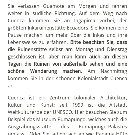
ursprünglich aus Ecuador.
Unterkunft:
Los Balcones
Tag 11: City Tour Weltkulturerbestadt Cuenca
Den Vormittag nutzen Sie zur Erkundung der
wunderschönen Altstadt Cuencas. Bei einer
Stadtführung besuchen Sie unter anderem die
beeindruckende „neue“ Kathedrale mit ihren
markanten Kuppeln, den Hauptplatz der Stadt
Parque Calderon und Cuencas ältestes Stadtviertel,
Barranco.
Der Nachmittag kann frei gestaltet werden. Für
Kunsthandwerk und Panama-Hüte (die eigentlich
aus Ecuador kommen), gibt es gute Adressen in