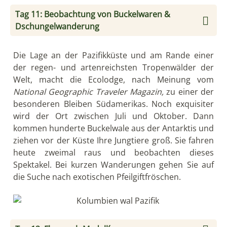
zu den abwechslungsreichsten Küstenstreifen der
Welt. Sie reicht von den tropischen Regenwäldern
im Südwesten, bis hin zur Guajira-Wüste im
Nordosten. Dazwischen liegen weite
Lagunenlandschaften und das mit knapp 6000
Meter höchste Küstengebirge der Welt: die Sierra
Nevada de Santa Marta. Mit dem Geländewagen
gelangen Sie nach dem Durchqueren mehrerer
Klimazonen zum Naturreservat El Dorado, das
mitten im Nebelwald und auf 2.000 Höhenmeter
liegt.
Tag 14: Naturreservat El Dorado
Es gibt kaum so beeindruckende Orte wie das
Naturreservat El Dorado in Kolumbien. Etwa 2.000