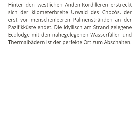
die Suche nach exotischen Pfeilgiftfröschen.
Tag 12: Flug nach Medellín
Sie fahren mit dem Schnellboot nach Nuquí und
fliegen zurück nach Medellín. Am Nachmittag haben
Sie Zeit für einen kleinen Stadtbummel.
Tag 13: Flug nach Santa Marta &
Abenteuerfahrt nach El Dorado
Heute geht es mit dem Flieger an die Küste nach
Santa Marta. Die Karibikküste von Kolumbien gehört