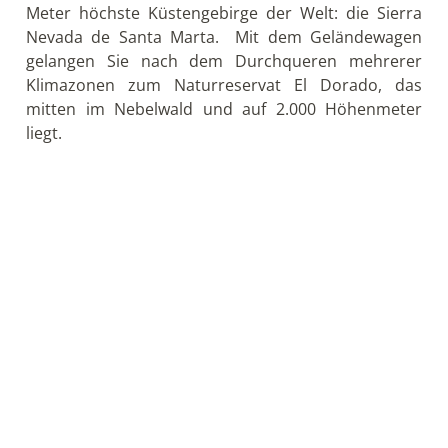
Tag 15: Fahrt zur Halbwüste Guajira – Cabo de
la Vela
Der äußerste Norden von Kolumbien ist eine
halbtrockene und wüstenartige Region und steht
klimatisch in starkem Kontrast zum restlichen Teil
der Küste. Das Land der Wayuu, des größten
indigenen Stammes des Landes, hat mit starken
Winden zu kämpfen, die eine Ansammlung von