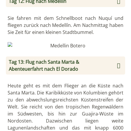
Meter hoch gelegen, haben Sie vom Schlafzimmer
aus einen atemberaubenden Blick auf das
Karibische Meer und das größte Mangrovengebiet
Kolumbiens – die
Cienaga Grande
. Heute wandern
Sie zu einem nahegelegenen Aussichtspunkt und
werden dort Zeuge eines wunderschönen
Sonnenaufgangs. Sie erleben hier wie die Sonne
hinter den schneebedeckten Gipfel der Sierra
Nevada aufgeht. Anschließend verbringen Sie den
Tag mit einer Wanderung (1.900 m-2.400 m) in
traumhaften Nebelwäldern. Dabei können Sie unter
anderem viele endemische Vogelarten beobachten.
Der Anblick des Sonnenuntergangs über dem
Karibischen Meer ist spektakulär, da er ein
traumhaftes Farbenspiel bietet.