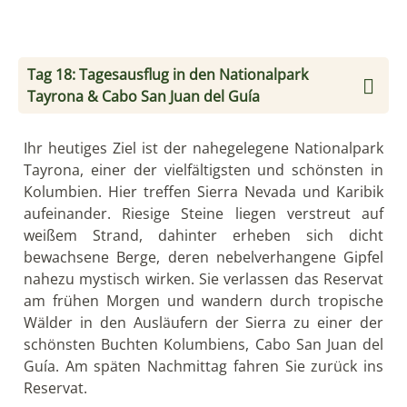
mit einem Motorboot abgeholt und zurück ins
Reservat gebracht. Nach dem Frühstück fahren Sie
an der Küste entlang, vorbei an der Metropole
Barranquilla, bis nach Cartagena de Indias (auch
„Perle der Karibik“ genannt). Am Nachmittag
besichtigen Sie mit Ihrer Familie bei einer City-Tour
die Festung San Felipe de Barajas. Dabei handelt es
sich um die größte je von Spaniern gebaute Festung
in Amerika. Ihr Hotel liegt mitten in der historischen
Altstadt, die zum UNESCO-Weltkulturerbe gehört.