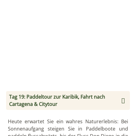
Tag 20: Tag zur freien Verfügung in Cartagena;
Optional Rosario Inseln
Dieser Tag in Cartagena steht Ihnen zur freien
Verfügung.
Optional: Fahren Sie mit dem Schnellboot und als
Teil einer internationalen Gruppe zum Archipel und
Unterwasser-Nationalpark Islas del Rosario. Sie
machen Stopp auf der Isla del Sol und genießen den
Tag an herrlichen Karibikstränden. Rückfahrt gegen
16:00 Uhr.