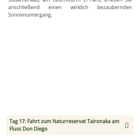
Ihr heutiges Ziel ist der nahegelegene Nationalpark
Tayrona, einer der vielfältigsten und schönsten in
Kolumbien. Hier treffen Sierra Nevada und Karibik
aufeinander. Riesige Steine liegen verstreut auf
weißem Strand, dahinter erheben sich dicht
bewachsene Berge, deren nebelverhangene Gipfel
nahezu mystisch wirken. Sie verlassen das Reservat
am frühen Morgen und wandern durch tropische
Wälder in den Ausläufern der Sierra zu einer der
schönsten Buchten Kolumbiens, Cabo San Juan del
Guía. Am späten Nachmittag fahren Sie zurück ins
Reservat.