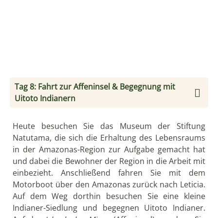
Auf der
Isla de los Micos
(Affeninsel) wandern Sie
durch den grünen Regenwald und werden dabei von
neugierigen Kapuzineraffen begleitet. In Leticia
dürfen Sie auf keinen Fall die „Versammlung“ von
Wellensittichen im Parque Santander verpassen. Am
Abend können Sie, wenn Sie möchten einen kleinen
Ausflug ins benachbarte Tabatinga (Brasilien)
machen.
Tag 9: Flug über Bogotá nach Medellín
Heute fliegen Sie über Bogotá nach Medellín. Hier
wohnen Sie wenige hundert Meter von dem
schönen Lleras Park entfernt. Am Lleras Park
befinden sich zahlreiche Restaurants und Bars. Am
Abend können Sie dort auf eigene Faust die