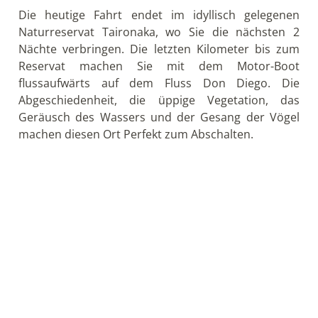
Tag 19: Paddeltour zur Karibik, Fahrt nach
Cartagena & Citytour
Heute erwartet Sie ein wahres Naturerlebnis: Bei
Sonnenaufgang steigen Sie in Paddelboote und
paddeln flussabwärts, bis der Fluss Don Diego in die
Karibik mündet. Mit etwas Glück sehen Sie auf dem
Weg dorthin Affen, während sich hinter ihnen die
schneebedeckten Bergspitzen der Sierra Nevada de
Santa Marta auftürmen. Am Meer angekommen,
können Sie in Ruhe baden. Anschließend werden Sie