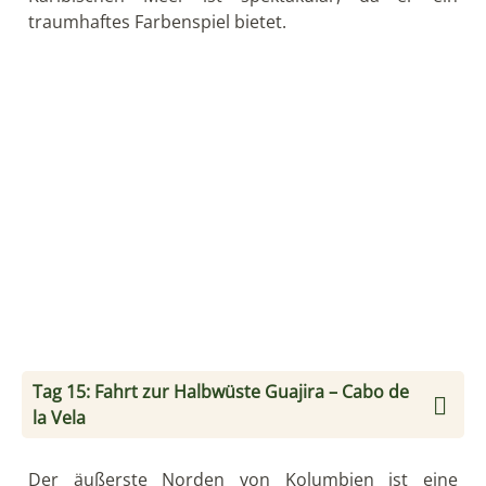
Tag 16: Aussichtspunkt und traumhafte
Strände in der Halbwüste
Sie besuchen die Strände
Ojo de Agua
und
Pilon de
Azucar
und haben die Möglichkeit im traumhaften
Wasser der Karibik zu baden und zu entspannen.
Wenn Sie möchten, können Sie auf den kleinen
Nachbar-Hügel hinauf wandern und den tollen
Ausblick auf das weite Meer und die Wüstensavanne
genießen. An einem der nördlichsten Punkte
Südamerikas, am Leuchtturm
El Faro,
erleben Sie
anschließend einen wirklich bezaubernden
Sonnenuntergang.