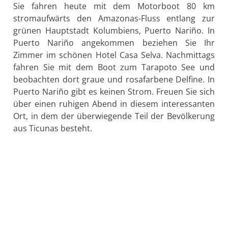
Puerto Nariño gibt es keinen Strom. Freuen Sie sich
über einen ruhigen Abend in diesem interessanten
Ort, in dem der überwiegende Teil der Bevölkerung
aus Ticunas besteht.
Tag 8: Fahrt zur Affeninsel & Begegnung mit
Uitoto Indianern
Heute besuchen Sie das Museum der Stiftung
Natutama, die sich die Erhaltung des Lebensraums
in der Amazonas-Region zur Aufgabe gemacht hat
und dabei die Bewohner der Region in die Arbeit mit
einbezieht. Anschließend fahren Sie mit dem
Motorboot über den Amazonas zurück nach Leticia.
Auf dem Weg dorthin besuchen Sie eine kleine
Indianer-Siedlung und begegnen Uitoto Indianer.