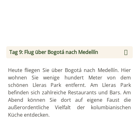
Mit dem Kleinflieger erreichen Sie heute Nuquí, eine
kleine Ortschaft an der Pazifikküste. Sie fahren
anschließend mit einem Schnellboot die Küste
entlang nach Guachalito. Kolumbiens Pazifikküste
ist so unberührt wie keine andere in Lateinamerika.
Hinter den westlichen Anden-Kordilleren erstreckt
sich der kilometerbreite Urwald des Chocós, der
erst vor menschenleeren Palmenstränden an der
Pazifikküste endet. Die idyllisch am Strand gelegene
Ecolodge mit den nahegelegenen Wasserfällen und
Thermalbädern ist der perfekte Ort zum Abschalten.