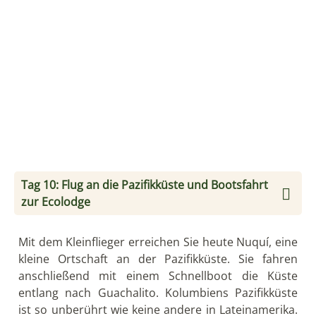
Tag 11: Beobachtung von Buckelwaren &
Dschungelwanderung
Die Lage an der Pazifikküste und am Rande einer
der regen- und artenreichsten Tropenwälder der
Welt, macht die Ecolodge, nach Meinung vom
National Geographic Traveler Magazin,
zu einer der
besonderen Bleiben Südamerikas. Noch exquisiter
wird der Ort zwischen Juli und Oktober. Dann
kommen hunderte Buckelwale aus der Antarktis und
ziehen vor der Küste Ihre Jungtiere groß. Sie fahren
heute zweimal raus und beobachten dieses
Spektakel. Bei kurzen Wanderungen gehen Sie auf