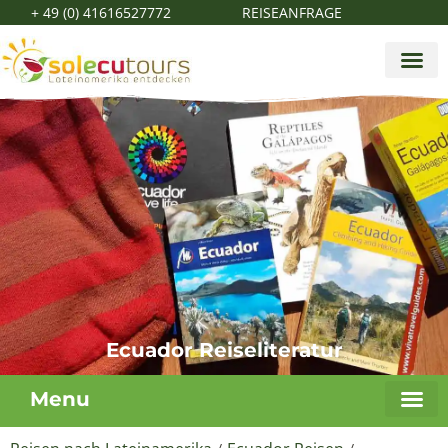
+ 49 (0) 41616527772
REISEANFRAGE
Ecuador Reiseliteratur
Menu