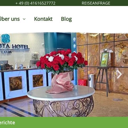
+ 49 (0) 41616527772
REISEANFRAGE
Über uns
Kontakt
Blog
erichte