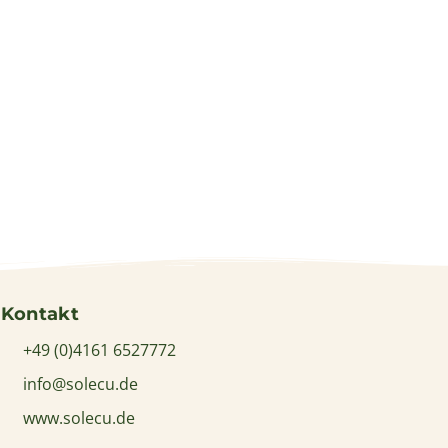
ílica befindet sich im Herzen...
Guayaquil. E
el La Basilica
Wyndha
Kontakt
+49 (0)4161 6527772
info@solecu.de
www.solecu.de