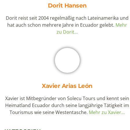
hat auch schon mehrere Jahre in Ecuador gelebt.
Mehr
zu Dorit...
Xavier Arias León
Xavier ist Mitbegründer von Solecu Tours und kennt sein
Heimatland Ecuador durch seine langjährige Tätigkeit im
Tourismus wie seine Westentasche.
Mehr zu Xavier...
KATEGORIEN
Chile
Ecuador
Galapagos
Kolumbien
Panama
Peru
Kultur
Natur & Tiere
Reiseerlebnisse
Inselhopping
Kreuzfahrten
SCHLAGWÖRTER