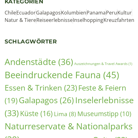
Andenstädte
(36)
Auszeichnungen & Travel Awards
(1)
Beeindruckende Fauna
(45)
Essen & Trinken
(23)
Feste & Feiern
Inselerlebnisse
Galapagos
(26)
(19)
(33)
Küste
(16)
Museumstipp
(10)
Lima
(8)
Naturreservate & Nationalparks
(38)
Quito
(23)
Nebelwald
(7)
Projekte
(7)
Reisetips
(48)
Regenwald
(26)
Tagestour Quito
(15)
Vulkan
(12)
Rezept
(9)
Wandern & Trekking
(28)
Wasserfall
(5)