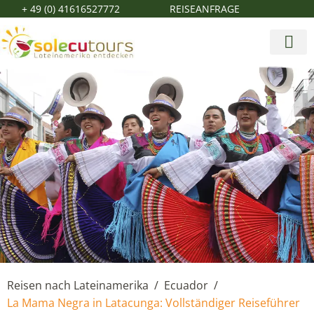
+ 49 (0) 41616527772
REISEANFRAGE
Reisen nach Lateinamerika
Ecuador
/
/
La Mama Negra in Latacunga: Vollständiger Reiseführer