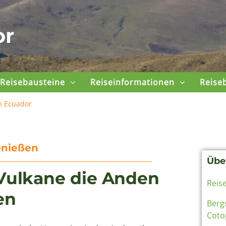
or
Reisebausteine
Reiseinformationen
Reise
n Ecuador
enießen
Übe
 Vulkane die Anden
Reis
en
Bergs
Coto