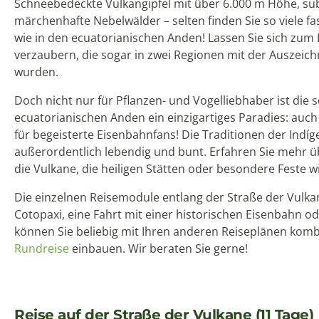
Schneebedeckte Vulkangipfel mit über 6.000 m Höhe, sub
märchenhafte Nebelwälder – selten finden Sie so viele 
wie in den ecuatorianischen Anden! Lassen Sie sich zum
verzaubern, die sogar in zwei Regionen mit der Auszei
wurden.
Doch nicht nur für Pflanzen- und Vogelliebhaber ist die 
ecuatorianischen Anden ein einzigartiges Paradies: auc
für begeisterte Eisenbahnfans! Die Traditionen der Indí
außerordentlich lebendig und bunt. Erfahren Sie mehr ü
die Vulkane, die heiligen Stätten oder besondere Feste w
Die einzelnen Reisemodule entlang der Straße der Vulkan
Cotopaxi, eine Fahrt mit einer historischen Eisenbahn o
können Sie beliebig mit Ihren anderen Reiseplänen komb
Rundreise
einbauen. Wir beraten Sie gerne!
Reise auf der Straße der Vulkane (11 Tage)