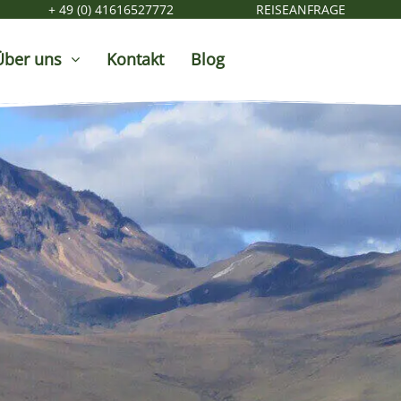
+ 49 (0) 41616527772
REISEANFRAGE
Über uns
Kontakt
Blog