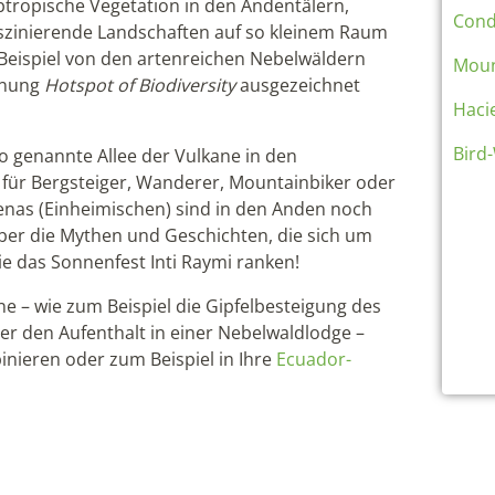
tropische Vegetation in den Andentälern,
Cond
faszinierende Landschaften auf so kleinem Raum
 Beispiel von den artenreichen Nebelwäldern
Moun
chnung
Hotspot of Biodiversity
ausgezeichnet
Haci
Bird
so genannte Allee der Vulkane in den
h für Bergsteiger, Wanderer, Mountainbiker oder
genas (Einheimischen) sind in den Anden noch
ber die Mythen und Geschichten, die sich um
ie das Sonnenfest Inti Raymi ranken!
e – wie zum Beispiel die Gipfelbesteigung des
der den Aufenthalt in einer Nebelwaldlodge –
inieren oder zum Beispiel in Ihre
Ecuador-