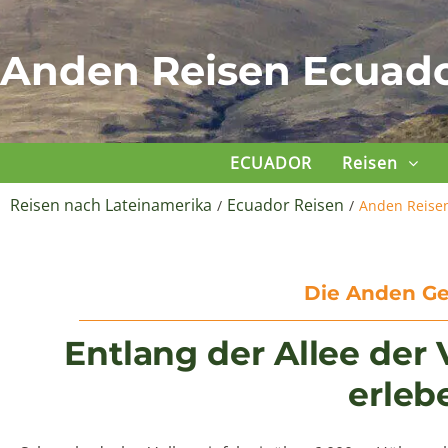
Anden Reisen Ecuad
ECUADOR
Reisen
Reisen nach Lateinamerika
Ecuador Reisen
/
/
Anden Reise
Die Anden G
Entlang der Allee der
erleb