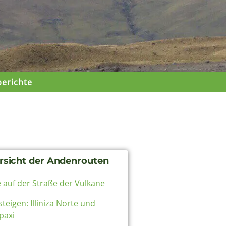
berichte
rsicht der Andenrouten
e auf der Straße der Vulkane
teigen: Illiniza Norte und
paxi