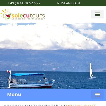
+ 49 (0) 41616527772
REISEANFRAGE
Menu