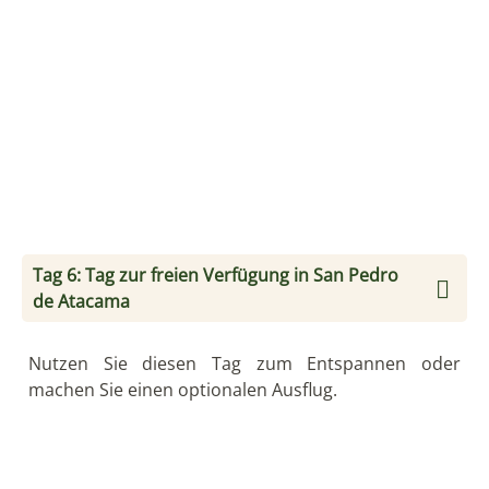
Tag 6: Tag zur freien Verfügung in San Pedro
de Atacama
Nutzen Sie diesen Tag zum Entspannen oder
machen Sie einen optionalen Ausflug.
Tag 7: San Pedro de Atacama - Calama - Puerto
Varas
Nach dem Frühstück erfolgt der Flughafen-Transfer
nach Calama. Mit einem Flug über Santiago
erreichen Sie Puerto Montt in der chilenischen
Seenregion.
Anschließend setzen Sie Ihre Reise in die „Stadt der
Rosen“, Puerto Varas, fort. Romantisch am