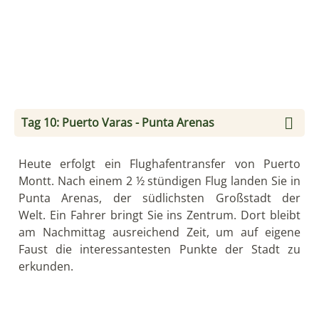
Sie übernachten in einem Hotel im Herzen des
Nationalparks, das sich nur 7 km vom Fuße der
berühmten „Las Torres“-Türme entfernt befindet.
Hier können Sie Reitausflüge durch die Pampa
machen, durch unberührte Wälder wandern oder
die wild lebenden Tiere beobachten.
Tag 12: Nationalpark Torres del Paine - Puerto
Natales
Der Nationalpark Torres del Paine ist zweifellos
eines der eindrucksvollsten Naturspektakel auf dem
amerikanischen Kontinent. Zusammen mit Ihrem
Reiseleiter geht es auf eine intensive Wanderung bis
an den Fuß der Paine-Türme, den „Torres“. Die erste
Strecke besteht aus einer Stunde Anstieg bis zum