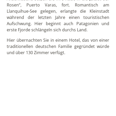
Rosales. Der erste Stopp erfolgt an den berühmten
Wasserfällen von Petrohue. Hier haben Sie
ausreichend Zeit, um die herrlichen Ausblicke auf
die Wasserfälle, sowie den Vulkan Osorno zu
genießen. Anschließend geht es weiter bis zum See
Todos los Santos (Allerheiligen See). Hier
unternehmen Sie einen kleinen Spaziergang entlang
des Sees.
Weiter geht es zum Nordufer des Llanquihue-Sees
bis zur Ortschaft Las Cascadas.
Hier treffen Sie mit einer deutschen
Einwandererfamilie, die sich über fünf Generationen
hinweg deutsche Bräuche und Sprachkenntnisse
erhalten hat, zusammen. Bei einem schmackhaften
typischen Land-Mittagessen tauchen Sie ein in die
bewegte Geschichte dieser Familie und im
allgemeinen die der deutschen Einwanderer aus
dem 19. Jahrhundert.