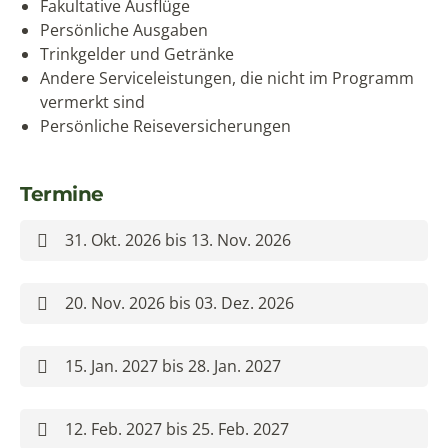
evt. Typhus-, Hepatitisimpfung und
Malariaprophylaxe
Reise nur für mobile Reisende (ohne
eingeschränkte Mobilität)
Hinweise zur Kompensierung Ihrer Flugemissionen:
Bei Ihrem Flug von Deutschland nach Chile und
zurück entsteht ein klimarelevanter
Emissionsausstoß von
ca. 8.724 kg p.P.
Mit einem freiwilligen
atmosfair-Beitrag
von 201 € p. P.
können Sie Klimaschutzprojekte unterstützen und
somit Ihre Emissionen kompensieren.
Bitte kreuzen Sie auf der Buchungsbestätigung das
Feld „Klimaschutzpartner: atmosfair-Beitrag“ an,
wenn Sie aktiv die Kompensierung der