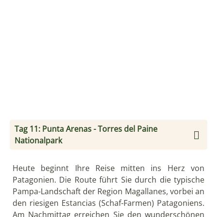
Tal des Flusses Asencio, mit herrlicher Sicht auf die
Seen der Umgebung; anschließend folgt eine
weitere einstündige Wanderung durch einen
Lengawald und man erreicht den Aussichtspunkt
der Granitsäulen: die Türme des Paine Massivs.
Wem das zu anstrengend ist der kann optional an
einem Gruppenausflug zum Lago Grey teilnehmen
(nicht inklusive):
Die Fahrt führt in den westlichen Teil des Parks. Vom
Ufer des Lago Grey aus beobachten Sie während
einer kleinen Wanderung die treibenden Eisschollen
und den gegenüberliegenden Gletscher Grey.
Anschließend besuchen Sie die tosenden
Wasserfälle Salto Grande und Salto Chico, sowie die
liebliche Laguna Amarga. Auf kurzen Wanderungen
werden Sie der üppigen Fauna des Parkes
begegnen, zum Beispiel Guanakos-Herden,
Flamingos, Kaninchen, Ñandus und mit etwas Glück