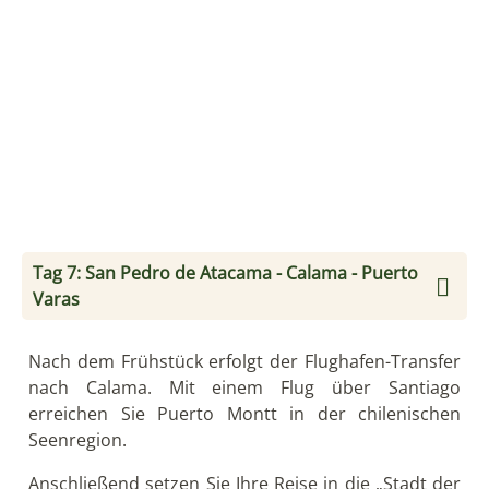
Llanquihue-See gelegen, erlangte die Kleinstadt
während der letzten Jahre einen touristischen
Aufschwung. Hier beginnt auch Patagonien und
erste Fjorde schlängeln sich durchs Land.
Hier übernachten Sie in einem Hotel, das von einer
traditionellen deutschen Familie gegründet würde
und über 130 Zimmer verfügt.
Tag 8: Vulkan Osorno und Deutsche
Einwanderer im Seengebiet
Nach dem Frühstück werden Sie am Hotel abgeholt.
Sie fahren am See Llanquihue entlang nach
Ensenada. Nach ca. einer Stunde erreichen Sie den
ältesten National Parks Chiles, den Vicente Perez