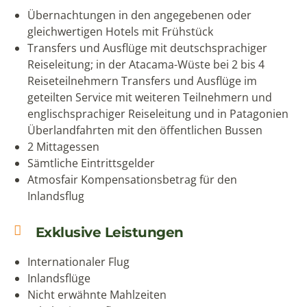
im Doppelzimmer
Auf Anfrage individuell zu Ihrem Wunschtermin
möglich.
Hinweise
Einreisebestimmungen:
Besucher mit deutscher
Staatsangehörigkeit brauchen für Chile kein Visum,
wenn sie nicht länger als 90 Tage im Land bleiben. Bei
der Einreise muss ein gültiges Rückreise- oder
Weiterreiseticket vorgelegt werden. Der Reisepass
muss noch mindestens 6 Monate gültig sein. Sollten
Sie eine andere Staatsbürgerschaft als diese besitzen,
so teilen Sie uns bitte bei Ihrer Anfrage oder Buchung
Ihre Nationalität mit, so dass wir Sie über die
entsprechenden Einreisebestimmungen informieren
können. Vielen Dank!
Impfempfehlungen:
Polio-, Tetanus- und Diphtherie,