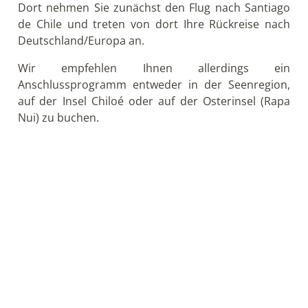
Transfers und Ausflüge mit deutschsprachiger
Reiseleitung; in der Atacama-Wüste bei 2 bis 4
Reiseteilnehmern Transfers und Ausflüge im
geteilten Service mit weiteren Teilnehmern und
englischsprachiger Reiseleitung und in Patagonien
Überlandfahrten mit den öffentlichen Bussen
2 Mittagessen
Sämtliche Eintrittsgelder
Atmosfair Kompensationsbetrag für den
Inlandsflug
Exklusive Leistungen
Internationaler Flug
Inlandsflüge
Nicht erwähnte Mahlzeiten
Fakultative Ausflüge
Persönliche Ausgaben
Trinkgelder und Getränke