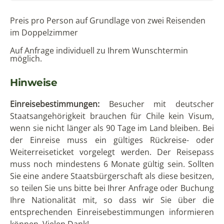
Flugemissionen unterstützen möchten!
Durch Ihre Flüge innerhalb Chiles entstehen
klimarelevante Emissionen von
ca. 2.064 kg p.P.
Die
Kompensation dieser Emissionen ist bereits im
Reisepreis inkludiert.
Jetzt anfragen
€ 3190 pro Person