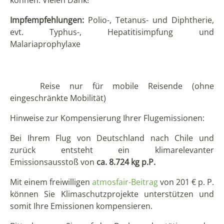
Dorit Hansen
04161-6527772
info@solecu.de
Mo. – Fr. von 9 bis 18 Uhr und nach Absprache
Jetzt anfragen
Das könnte Ihnen auch gefallen