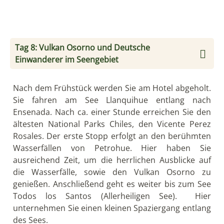
Am späten Nachmittag erreichen Sie Frutillar am
Llanquihue-See. Dort können Sie im Freilicht-
Museum der deutschen Einwanderer weitere
Eindrücke über die beschwerliche Zeit der frühen
Ansiedlungen sammeln
Tag 9: Das Volk der Huilliche Ureinwohner
Heute reisen Sie in die Region der Huilliche-
Ureinwohner; dem südlichen Brudervolk der
Mapuche-Indianer. In der Küstenregion von San
Juan de la Costa lernen Sie die lokalen Traditionen
kennen und genießen gleichzeitig die herrliche
Küstenlandschaft. Nach dem Mittag erfolgt eine
Wanderung zu einem Alerce-Wald (andine Lerche).