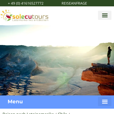
+ 49 (0) 41616527772
REISEANFRAGE
Menu