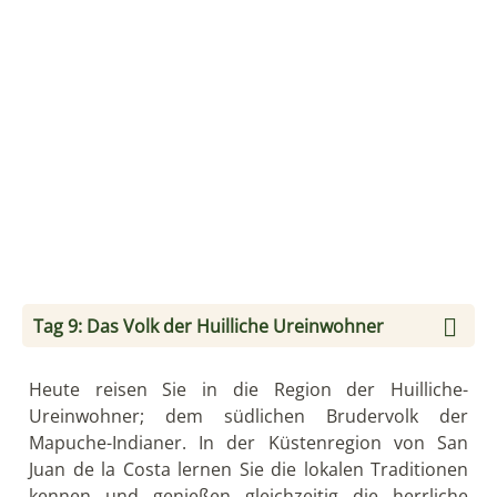
Tag 10: Puerto Varas - Punta Arenas
Heute erfolgt ein Flughafentransfer von Puerto
Montt. Nach einem 2 ½ stündigen Flug landen Sie in
Punta Arenas, der südlichsten Großstadt der
Welt. Ein Fahrer bringt Sie ins Zentrum. Dort bleibt
am Nachmittag ausreichend Zeit, um auf eigene
Faust die interessantesten Punkte der Stadt zu
erkunden.