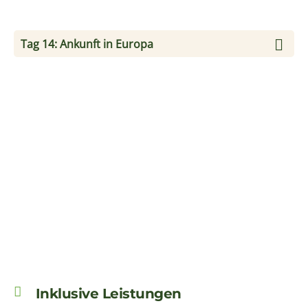
Andere Serviceleistungen, die nicht im Programm
vermerkt sind
Persönliche Reiseversicherungen
Termine
31. Okt. 2026 bis 13. Nov. 2026
20. Nov. 2026 bis 03. Dez. 2026
15. Jan. 2027 bis 28. Jan. 2027
12. Feb. 2027 bis 25. Feb. 2027
Preis pro Person auf Grundlage von zwei Reisenden