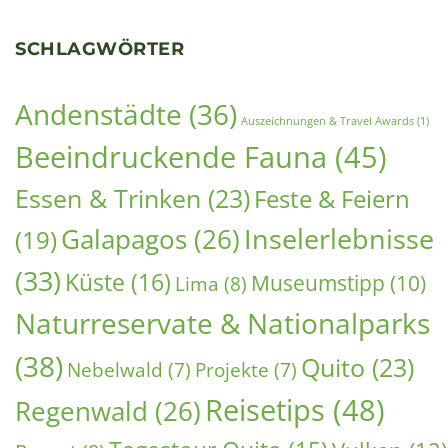
Mindo Ecuador Vogelbeobachtung: Nebelwald-
Abenteuer zwei Stunden von Quito entfernt (2026)
7. August 2026
Die Straße windet sich hinab aus den Anden, und
plötzlich wird alles grün. Dichte Nebel umhüllen die
Bergflanken, während die Temperatur kontinuierlich
Weiterlesen »