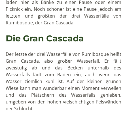
anschließend den Weg zurück zur Straße, auf der der
Bus zurück zu El Colibrí fährt, entweder zu Fuß
antreten oder mit dem Taxi bzw. der Camioneta. In
letzterem Fall sollten Sie mit dem Fahrer bereits bei
der Ankunft vereinbaren, dass er dort auf Sie warten
soll. Am Colibrí können Sie dann wieder den Bus
zurück nach Quito zum Terminal Playón de la Marin
nehmen.
Wenn die Andenlandschaft mit den faszinierenden
Ausblicken auf zahlreiche Vulkane und Wasserfälle Sie
ebenso in den Bann zieht wie uns, dann empfehlen
wir Ihnen, einen Blick auf unsere
Reise durch die Allee
der Vulkane
zu werfen. Unter unseren
Aktivreisen
finden Sie zudem einige weitere
Trekkingausflüge
in
die Natur Ecuadors und anderer Länder
Lateinamerikas. Für eintägige Wanderausflüge von
Quito aus empfehlen wir Ihnen zudem unsere bald
folgenden Blogartikel über eine Wanderung in der