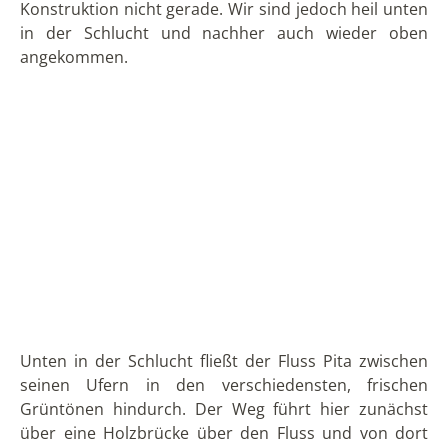
einem scheinbar verborgenen Ort an einem
Fleckchen unberührter Natur wieder. Holzstämme
laden hier als Bänke zu einer Pause oder einem
Picknick ein. Noch schöner ist eine Pause jedoch am
letzten und größten der drei Wasserfälle von
Rumibosque, der Gran Cascada.
Die Gran Cascada
Der letzte der drei Wasserfälle von Rumibosque heißt
Gran Cascada, also großer Wasserfall. Er fällt
zweistufig ab und das Becken unterhalb des
Wasserfalls lädt zum Baden ein, auch wenn das
Wasser ziemlich kühl ist. Auf der kleinen grünen
Wiese kann man wunderbar einen Moment verweilen
und das Plätschern des Wasserfalls genießen,
umgeben von den hohen vielschichtigen Felswänden
der Schlucht.