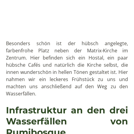
hübsche Cafés und natürlich die Kirche selbst, die
innen wunderschön in hellen Tönen gestaltet ist. Hier
nahmen wir ein leckeres Frühstück zu uns und
machten uns anschließend auf den Weg zu den
Wasserfällen.
Infrastruktur an den drei
Wasserfällen von
Rumibosque
Am Eingang zu der Wanderung zu den Wasserfällen
befinden sich ein Parkplatz sowie Cabañas und
private Schlafräume im Haus der Besitzer. Diese kann
man mieten, wenn man inmitten dieser
atemberaubenden Berglandschaft auch übernachten
will. Sie können jedoch auch direkt unten an den
Wasserfällen campen. Es wird zudem gerade ein