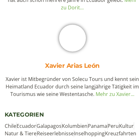
Reisetips
(48)
Regenwald
(26)
Tagestour Quito
(15)
Vulkan
(12)
Rezept
(9)
Wandern & Trekking
(28)
Wasserfall
(5)
NEUESTE BLOGEINTRÄGE