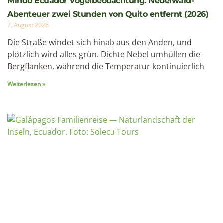
Cotopaxi besteigen: Ecuadors aktivster Vulkan —