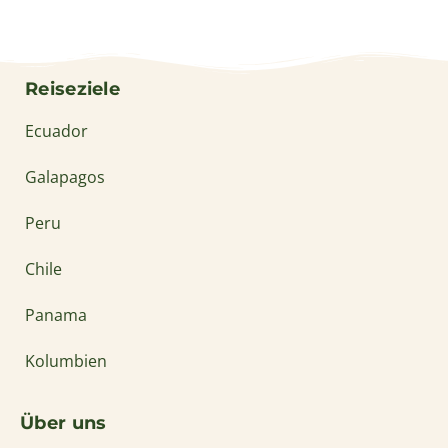
+49 (0)4161 6527772
info@solecu.de
www.solecu.de
© Solecu Tours 2006-2026
Sitemap
Datenschutz
Kontakt
Impressum