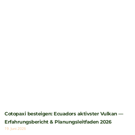
Cartagena Kolumbien Reise: Karibisches Juwel und
Kulturschatz (2026)
11. Juni 2026
An der Karibikküste Kolumbiens gelegen, etwa 220
Kilometer nordwestlich von Barranquilla, präsentiert
sich Cartagena als ein außergewöhnliches Mosaik:
UNESCO-Weltkulturerbe seit 1984, einstige
Weiterlesen »
Sie möchten Lateinamerika besuchen?