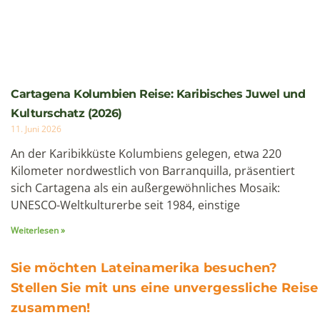
8 Tage
1 Personen
Galapagos
8 Tage / 7 Nächte Kreuzfahrt Hermes
– Route D+A
Diese achttägige Galápagos-Kreuzfahrt an Bord
des luxuriösen Megakatamarans Hermes bietet
eine besonders intensive Entdeck...
Preis auf Anfrage