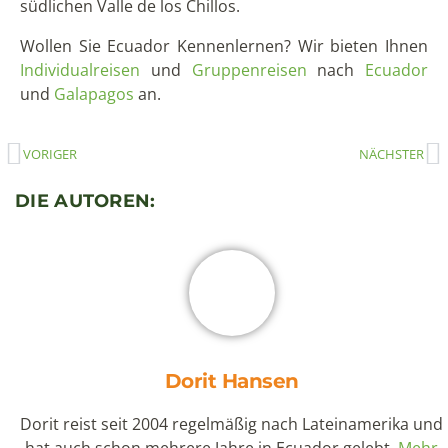
Chile
Ecuador
Galapagos
Kolumbien
Panama
Peru
Kultur
Natur & Tiere
Reiseerlebnisse
Inselhopping
Kreuzfahrten
SCHLAGWÖRTER
Andenstädte
(36)
Auszeichnungen & Travel Awards
(1)
Beeindruckende Fauna
(45)
Essen & Trinken
(23)
Feste & Feiern
Inselerlebnisse
Galapagos
(26)
(19)
(33)
Küste
(16)
Museumstipp
(10)
Lima
(8)
Naturreservate & Nationalparks
(38)
Quito
(23)
Nebelwald
(7)
Projekte
(7)