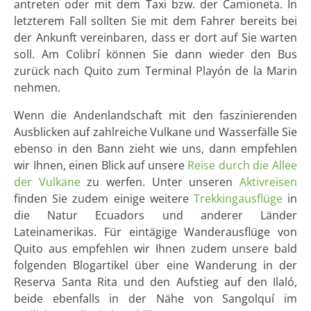
Dorit reist seit 2004 regelmäßig nach Lateinamerika und
hat auch schon mehrere Jahre in Ecuador gelebt.
Mehr
zu Dorit...
Xavier Arias León
Xavier ist Mitbegründer von Solecu Tours und kennt sein
Heimatland Ecuador durch seine langjährige Tätigkeit im
Tourismus wie seine Westentasche.
Mehr zu Xavier...
KATEGORIEN