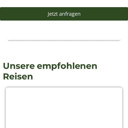
Ansehen
Reiseziele
Ecuador
Galapagos
Peru
Chile
Panama
Kolumbien