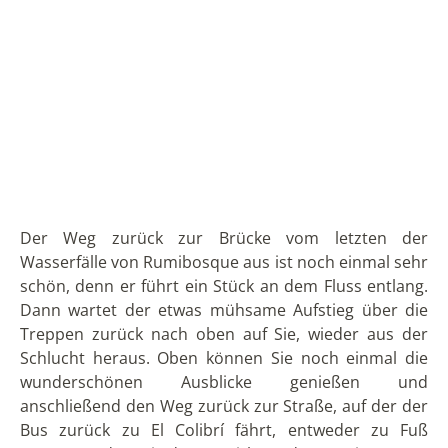
Reserva Santa Rita und den Aufstieg auf den Ilaló,
beide ebenfalls in der Nähe von Sangolquí im
südlichen Valle de los Chillos.
Wollen Sie Ecuador Kennenlernen? Wir bieten Ihnen
Individualreisen
und
Gruppenreisen
nach
Ecuador
und
Galapagos
an.
VORIGER
NÄCHSTER
DIE AUTOREN:
Dorit Hansen