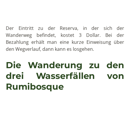
kurze Strecke auf einem mit Gras bewachsenen Weg
vorbei an drei Aussichtspunkten. Von ihnen aus
können Sie wundervolle Blicke in die Schlucht, auf die
drei Wasserfälle werfen und bei klarem Wetter auch
die Vulkane Pasochoa,
Rumiñahui
und manchmal
sogar den Cotopaxi sehen. Anschließend erfolgt der
Abstieg über am Hang befestigte Treppen in die
Schlucht hinab. Sollten Sie zu Höhenangst neigen, ist
diese Wanderung eventuell nicht die richtige für Sie.
Denn ein Gefühl von Sicherheit vermittelt diese
Konstruktion nicht gerade. Wir sind jedoch heil unten
in der Schlucht und nachher auch wieder oben
angekommen.
Unten in der Schlucht fließt der Fluss Pita zwischen
seinen Ufern in den verschiedensten, frischen