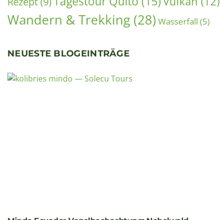
Galapagos Familienreise: Naturwunder mit Kindern
entdecken (2026)
26. Juni 2026
Vor drei Jahren waren wir mit unseren Kindern —
damals zehn und vierzehn Jahre alt — auf der Galapagos
Insel Santa Cruz
Weiterlesen »