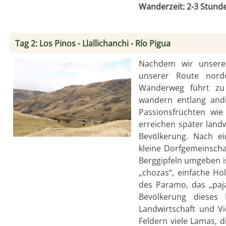
Wanderzeit: 2-3 Stund
Tag 2: Los Pinos - Llallichanchi - Río Pigua
Nachdem wir unsere
unserer Route nordö
Wanderweg führt zu
wandern entlang andi
Passionsfrüchten wie
erreichen später landw
Bevölkerung. Nach e
kleine Dorfgemeinscha
Berggipfeln umgeben is
„chozas“, einfache H
des Paramo, das „paja
Bevölkerung dieses 
Landwirtschaft und V
Feldern viele Lamas, 