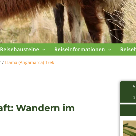
Reisebausteine
Reiseinformationen
Reise
r
/
Llama (Angamarca) Trek
5
a
aft: Wandern im