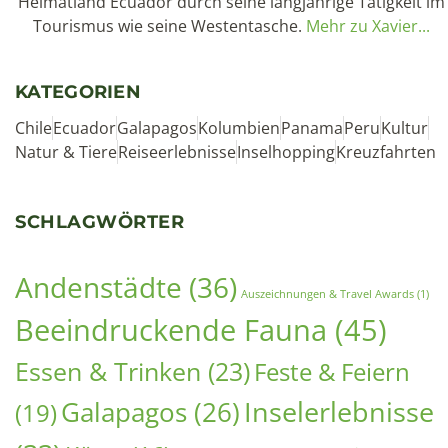
Heimatland Ecuador durch seine langjährige Tätigkeit im
Tourismus wie seine Westentasche.
Mehr zu Xavier...
KATEGORIEN
Chile
Ecuador
Galapagos
Kolumbien
Panama
Peru
Kultur
Natur & Tiere
Reiseerlebnisse
Inselhopping
Kreuzfahrten
SCHLAGWÖRTER
Andenstädte
(36)
Auszeichnungen & Travel Awards
(1)
Beeindruckende Fauna
(45)
Essen & Trinken
(23)
Feste & Feiern
Inselerlebnisse
Galapagos
(26)
(19)