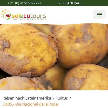
+ 49 (0) 41616527772
REISEANFRAGE
Reisen nach Lateinamerika
Kultur
/
/
30.05.- Dia Nacional de la Papa