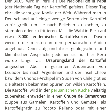
Der 30.05. wird in Peru als
Dia Nacional de la Papa
(der Nationale Tag der Kartoffel) gefeiert. Dieser Tag
ehrt die wichtigste Knolle der Welt. Während man in
Deutschland auf einige wenige Sorten der Kartoffel
zurückgreift, um sie nach Belieben zu kochen, zu
stampfen oder zu frittieren, fällt die Wahl in Peru auf
etwa
3.000 endemische Kartoffelsorten
. Davon
werden die meisten in den peruanischen Anden
angebaut. Denn aufgrund ihrer geologischen und
klimatischen Ansprüche gedeihen sie nur hier. Peru
wurde lange als
Ursprungsland der Kartoffel
angesehen. Aber im gesamten Andenraum von
Ecuador bis nach Argentinien und der Insel Chiloé
bzw. dem Chonos-Archipel im Süden von Chile gibt es
die ältesten bekannten Spuren von wilden Kartoffeln.
Die Kartoffel wird in der
peruanischen Küche
vielfältig
zubereitet: entweder in einer
Chupe de Camarones
(Suppe aus Garnelen, Kartoffeln und Gemüse), als
Kartoffelgratin zu Rocoto Relleno oder mit einer