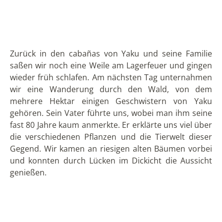
besuchen wollte, an. Der Ort an sich ist eher eine
Ansammlung von Häusern entlang der Hauptstraße
und einiger Nebenstraßen. Es gibt einen recht
neuwirkenden Park mit Spielplatz und kleinen
Sportanlagen.
Zufälligerweise gehörte das Restaurant, in dem ich
frühstückte – eines von sehr wenigen im Ort -einem
jungen Mann, der auch als Guide in der Reserva
Limoncocha arbeitet. Wir einigten uns auf eine Tour
von zweimal zweieinhalb Stunden: eine gegen Mittag
und eine Abendtour. Nachdem ich zu Ende
gefrühstückt und meine Sachen im Hostalzimmer
untergebracht hatte, begab ich mich zum Eingang der
Reserva. Es gibt einige Informationstafeln und
Verwaltungsgebäude, wo sich jeder Besucher
registriert. Aktuell war ich der einzige Gast und so
hatte ich, zusammen mit dem Guide natürlich, das
Ausflugsboot für mich allein. Nach einer kleinen