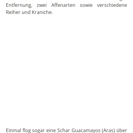
zu fahren. Wir hielten hier eine Weile, bei
abgeschaltetem Motor inne, um den
Regenwaldgeräuschen zu lauschen. Man hörte
Frösche, Insekten und die verschiedensten
Vogelstimmen, wobei einige sogar wie Lachen
klangen. Auf dem Wassersalat landet dann immer
wieder Vögel um nach Insekten zu picken. Ich war
sehr beeindruckt.
Nach etwa einer halben Stunde fuhren wir wieder
zurück zum Anleger. Damit war der erste Teil der
Tour vorüber. Bis zur Abendtour hatte ich noch einige
Stunden Zeit und ich beschloss, nach dem Mittag die
Umgebung zu erkunden. Limoncocha ist der vorletzte
Ort vor dem Fluss Napo, wo die Straße endet. Der
letzte Ort heißt Pompeya. Ab hier kommt man nur
noch mit dem Boot weiter.
Ich wollte mir den Ort vor allem deshalb anschauen,