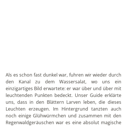
Dorit Hansen
Dorit reist seit 2004 regelmäßig nach Lateinamerika und
hat auch schon mehrere Jahre in Ecuador gelebt.
Mehr
zu Dorit...
Xavier Arias León
Xavier ist Mitbegründer von Solecu Tours und kennt sein
Heimatland Ecuador durch seine langjährige Tätigkeit im
Tourismus wie seine Westentasche.
Mehr zu Xavier...
KATEGORIEN
Chile
Ecuador
Galapagos
Kolumbien
Panama
Peru
Kultur