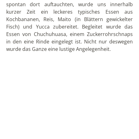
Nach einigen Stunden Wanderung kamen wir
rechtzeitig vor einem heftigen Regenguss wieder bei
den Hütten an und freuten uns auf ein spätes
Mittagessen. Am Abend desselben Tages fuhr ich zum
Busterminal von Puyo und mit dem Nachtbus zu
meinem nächsten Ziel zu fahren:
Die Lagune Limoncocha
Die Anfahrt war zunächst etwas umständlicher als
gedacht, da ich öfter umsteigen musste. Für den
Anfang ist es auf jeden Fall besser, ein Fahrzeug mit
Fahrer zu nehmen oder direkt an einer geführten
Tour
teilzunehmen. Doch auch mit öffentlichen
Bussen kam ich schließlich zur Frühstückszeit im Ort
Limoncocha, den ich eigentlich nur wegen der
Lagune