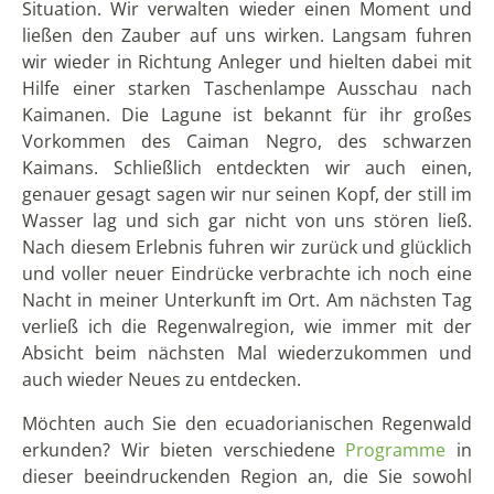
Natur & Tiere
Reiseerlebnisse
Inselhopping
Kreuzfahrten
SCHLAGWÖRTER
Andenstädte
(36)
Auszeichnungen & Travel Awards
(1)
Beeindruckende Fauna
(45)
Essen & Trinken
(23)
Feste & Feiern
Inselerlebnisse
Galapagos
(26)
(19)
(33)
Küste
(16)
Museumstipp
(10)
Lima
(8)
Naturreservate & Nationalparks
(38)
Quito
(23)
Nebelwald
(7)
Projekte
(7)
Reisetips
(48)
Regenwald
(26)