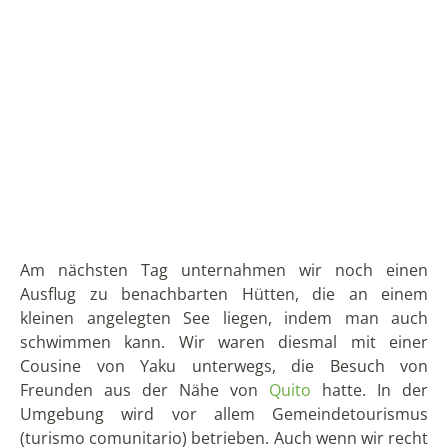
in den eine Rinde eingelegt ist. Nicht nur deswegen
wurde das Ganze eine lustige Angelegenheit.
Zurück in den cabañas von Yaku und seine Familie
saßen wir noch eine Weile am Lagerfeuer und gingen
wieder früh schlafen. Am nächsten Tag unternahmen
wir eine Wanderung durch den Wald, von dem
mehrere Hektar einigen Geschwistern von Yaku
gehören. Sein Vater führte uns, wobei man ihm seine
fast 80 Jahre kaum anmerkte. Er erklärte uns viel über
die verschiedenen Pflanzen und die Tierwelt dieser
Gegend. Wir kamen an riesigen alten Bäumen vorbei
und konnten durch Lücken im Dickicht die Aussicht
genießen.