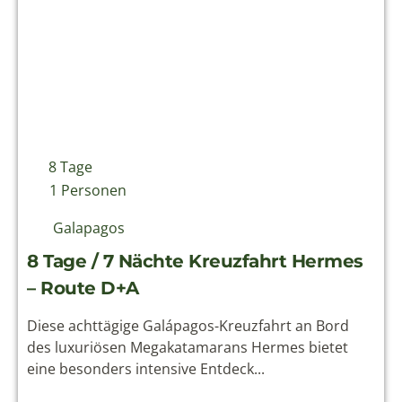
Philosophie & Nachhaltigkeit
Newsletter abonnieren
Für Informationen rund um Reisen nach Ecuador
und Südamerika können Sie einfach unseren
Newsletter abonnieren.
Kontakt
+49 (0)4161 6527772
info@solecu.de
www.solecu.de
© Solecu Tours 2006-2026