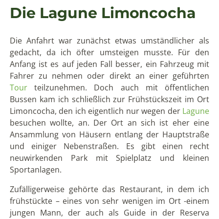
Wir bestiegen das Boot, das glücklicherweise ein Dach
hatte, denn die Sonne kann auf dem offenen Wasser
doch recht stark sein. Während wir langsam am Ufer
entlangfuhren, zeigte Toni, mein Guide, immer wieder
in die Vegetation, um mich auf verschiedene Tiere
aufmerksam zu machen. So konnte ich viele Tiere
beobachten, die ich sonst nur von Bildern kannte:
Hoatzins, eine Wasserschildkröte in einiger
Entfernung, zwei Affenarten sowie verschiedene
Reiher und Kraniche.