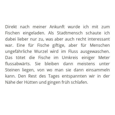
Nähe der Hütten und gingen früh schlafen.
Am nächsten Tag unternahmen wir noch einen
Ausflug zu benachbarten Hütten, die an einem
kleinen angelegten See liegen, indem man auch
schwimmen kann. Wir waren diesmal mit einer
Cousine von Yaku unterwegs, die Besuch von
Freunden aus der Nähe von
Quito
hatte. In der
Umgebung wird vor allem Gemeindetourismus
(turismo comunitario) betrieben. Auch wenn wir recht
spontan dort auftauchten, wurde uns innerhalb
kurzer Zeit ein leckeres typisches Essen aus
Kochbananen, Reis, Maito (in Blättern gewickelter
Fisch) und Yucca zubereitet. Begleitet wurde das
Essen von Chuchuhuasa, einem Zuckerrohrschnaps