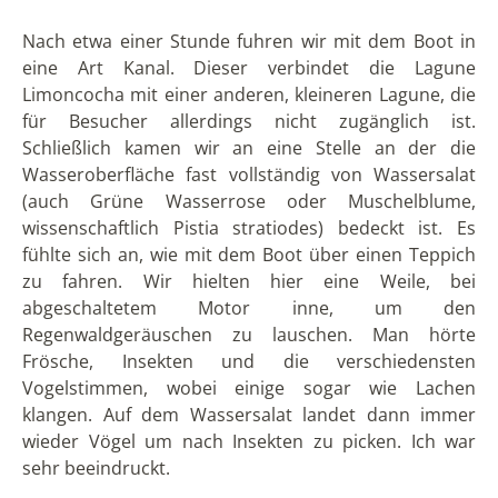
Nach einigem suchen fand ich schließlich das
Museum und auch jemanden, der mir öffnete und
eine kleine Führung gab. Das Museum wird,
zusammen mit der hiesigen Schule, von Missionaren
aus der Bergregion betreut. Ich war überrascht, hier
mitten im nirgendwo ein zwei kleines, aber doch sehr
anschauliches, interessantes Museum vorzufinden.
Inhaltlich geht es um die verschiedenen indigenen
Kulturen der Regenwaldregion sowie den Konflikt mit
den Ölfirmen.