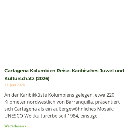
Galapagos
8 Tage / 7 Nächte Kreuzfahrt Hermes
– Route D+A
Diese achttägige Galápagos-Kreuzfahrt an Bord
des luxuriösen Megakatamarans Hermes bietet
eine besonders intensive Entdeck...
Preis auf Anfrage
Ansehen
Reiseziele
Ecuador