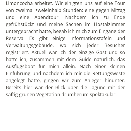
Einmal flog sogar eine Schar Guacamayos (Aras) über
die Bäume hinweg. Wir konnten auch eine Frau, die zu
einer indigenen Gemeinschaft gehört, die in einem
Ort hinter dem See lebt, beim Piranhaangeln
beobachten.