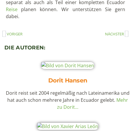
Tagestour Quito
(15)
Vulkan
(12)
Rezept
(9)
Wandern & Trekking
(28)
Wasserfall
(5)
NEUESTE BLOGEINTRÄGE