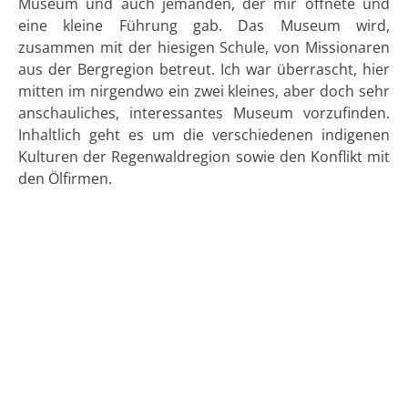
Als es schon fast dunkel war, fuhren wir wieder durch
den Kanal zu dem Wassersalat, wo uns ein
einzigartiges Bild erwartete: er war über und über mit
leuchtenden Punkten bedeckt. Unser Guide erklärte
uns, dass in den Blättern Larven leben, die dieses
Leuchten erzeugen. Im Hintergrund tanzten auch
noch einige Glühwürmchen und zusammen mit den
Regenwaldgeräuschen war es eine absolut magische
Situation. Wir verwalten wieder einen Moment und
ließen den Zauber auf uns wirken. Langsam fuhren
wir wieder in Richtung Anleger und hielten dabei mit
Hilfe einer starken Taschenlampe Ausschau nach
Kaimanen. Die Lagune ist bekannt für ihr großes
Vorkommen des Caiman Negro, des schwarzen
Kaimans. Schließlich entdeckten wir auch einen,
genauer gesagt sagen wir nur seinen Kopf, der still im
Wasser lag und sich gar nicht von uns stören ließ.
Nach diesem Erlebnis fuhren wir zurück und glücklich