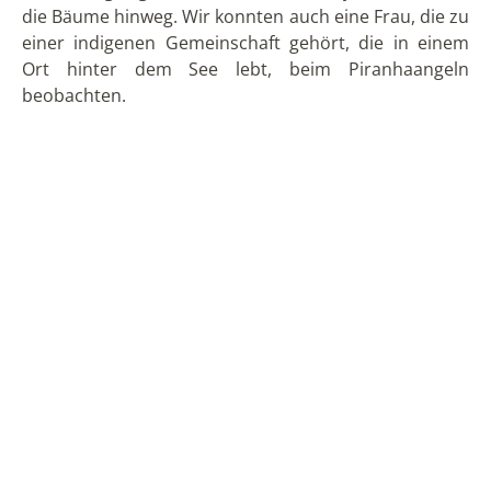
weil ich auf der Karte gesehen hatte, dass es hier ein
Museum geben sollte, was ich sehr erstaunlich fand.
Ich fuhr also mit dem Bus bis zum Ende der Straße,
was nur etwa 15 Minuten dauerte. Am eigentlichen
Ort fuhr ich vorbei, da ich hauptsächlich den Fluss
und das Museum sehen wollte. Der Napo ist ein
beeindruckendes Gewässer mit recht starker
Strömung und der Farbe von Milchkaffee. Für mich
war es eine spezielle Erfahrung, an einem der
größeren Amazonaszuflüsse zu stehen.