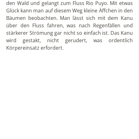
den Wald und gelangt zum Fluss Rio Puyo. Mit etwas
Glück kann man auf diesem Weg kleine Äffchen in den
Bäumen beobachten. Man lässt sich mit dem Kanu
über den Fluss fahren, was nach Regenfällen und
stärkerer Strömung gar nicht so einfach ist. Das Kanu
wird gestakt, nicht gerudert, was ordentlich
Körpereinsatz erfordert.
Direkt nach meiner Ankunft wurde ich mit zum
Fischen eingeladen. Als Stadtmensch schaute ich
dabei lieber nur zu, was aber auch recht interessant
war. Eine für Fische giftige, aber für Menschen
ungefährliche Wurzel wird im Fluss ausgewaschen.
Das tötet die Fische im Umkreis einiger Meter
flussabwärts. Sie bleiben dann meistens unter
Steinen liegen, von wo man sie dann einsammeln
kann. Den Rest des Tages entspannten wir in der