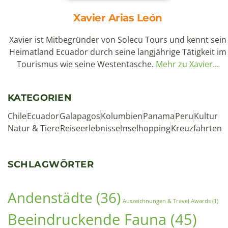
Mindo Ecuador Vogelbeobachtung: Nebelwald-
Abenteuer zwei Stunden von Quito entfernt (2026)
7. August 2026
Die Straße windet sich hinab aus den Anden, und
plötzlich wird alles grün. Dichte Nebel umhüllen die
Bergflanken, während die Temperatur kontinuierlich
Weiterlesen »