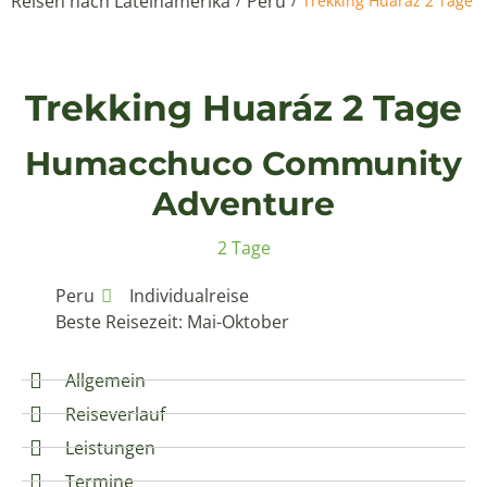
Reisen nach Lateinamerika
Peru
/
/
Trekking Huaráz 2 Tage
Trekking Huaráz 2 Tage
Humacchuco Community
Adventure
2 Tage
Peru
Individualreise
Beste Reisezeit: Mai-Oktober
Allgemein
Reiseverlauf
Leistungen
Termine