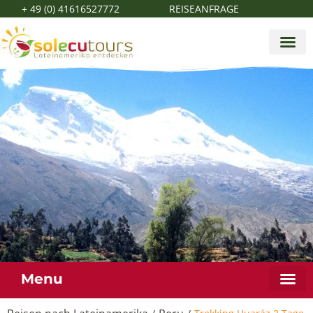
+ 49 (0) 41616527772
REISEANFRAGE
Menu