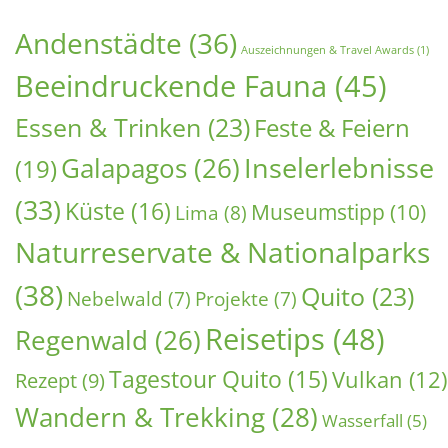
Andenstädte
(36)
Auszeichnungen & Travel Awards
(1)
Beeindruckende Fauna
(45)
Essen & Trinken
(23)
Feste & Feiern
Inselerlebnisse
Galapagos
(26)
(19)
(33)
Küste
(16)
Museumstipp
(10)
Lima
(8)
Naturreservate & Nationalparks
(38)
Quito
(23)
Nebelwald
(7)
Projekte
(7)
Reisetips
(48)
Regenwald
(26)
Tagestour Quito
(15)
Vulkan
(12)
Rezept
(9)
Wandern & Trekking
(28)
Wasserfall
(5)