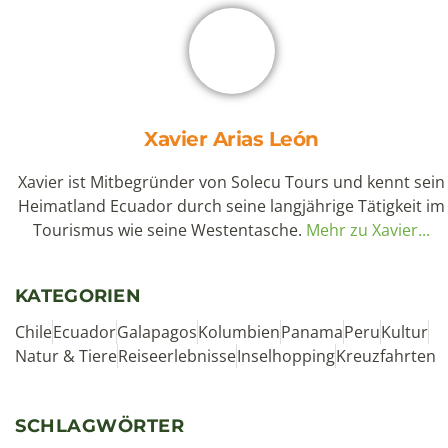
Xavier Arias León
Xavier ist Mitbegründer von Solecu Tours und kennt sein
Heimatland Ecuador durch seine langjährige Tätigkeit im
Tourismus wie seine Westentasche.
Mehr zu Xavier...
KATEGORIEN
Chile
Ecuador
Galapagos
Kolumbien
Panama
Peru
Kultur
Natur & Tiere
Reiseerlebnisse
Inselhopping
Kreuzfahrten
SCHLAGWÖRTER