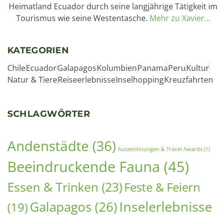
Chile
Ecuador
Galapagos
Kolumbien
Panama
Peru
Kultur
Natur & Tiere
Reiseerlebnisse
Inselhopping
Kreuzfahrten
SCHLAGWÖRTER
Andenstädte
(36)
Auszeichnungen & Travel Awards
(1)
Beeindruckende Fauna
(45)
Essen & Trinken
(23)
Feste & Feiern
Inselerlebnisse
Galapagos
(26)
(19)
(33)
Küste
(16)
Museumstipp
(10)
Lima
(8)
Naturreservate & Nationalparks
(38)
Quito
(23)
Nebelwald
(7)
Projekte
(7)