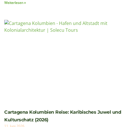
Cartagena Kolumbien Reise: Karibisches Juwel und
Kulturschatz (2026)
11. Juni 2026
An der Karibikküste Kolumbiens gelegen, etwa 220
Kilometer nordwestlich von Barranquilla, präsentiert
sich Cartagena als ein außergewöhnliches Mosaik:
UNESCO-Weltkulturerbe seit 1984, einstige