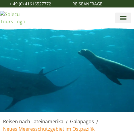
+ 49 (0) 41616527772
REISEANFRAGE
Reisen nach Lateinamerika
Galapagos
/
/
Neues Meeresschutzgebiet im Ostpazifik