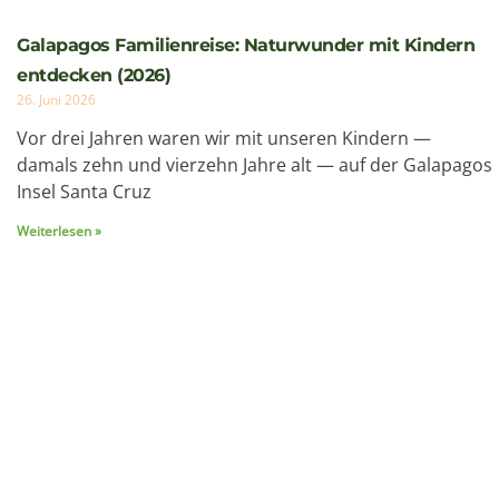
Cartagena Kolumbien Reise: Karibisches Juwel und
Kulturschatz (2026)
11. Juni 2026
An der Karibikküste Kolumbiens gelegen, etwa 220
Kilometer nordwestlich von Barranquilla, präsentiert
sich Cartagena als ein außergewöhnliches Mosaik:
UNESCO-Weltkulturerbe seit 1984, einstige
Weiterlesen »