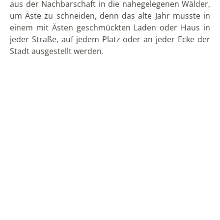
aus der Nachbarschaft in die nahegelegenen Wälder,
um Äste zu schneiden, denn das alte Jahr musste in
einem mit Ästen geschmückten Laden oder Haus in
jeder Straße, auf jedem Platz oder an jeder Ecke der
Stadt ausgestellt werden.
Die am häufigsten verwendeten Bäume waren
Eukalyptusbäume. Es gab sogar einen Wettstreit
zwischen den Jorgas oder Freundesgruppen, wer ein
besseres „altes Jahr“ herstellen konnte, und es wurde
sogar eine Plattform oder ein hoher Platz geschaffen,
damit die Leute es sehen und bewundern konnten.