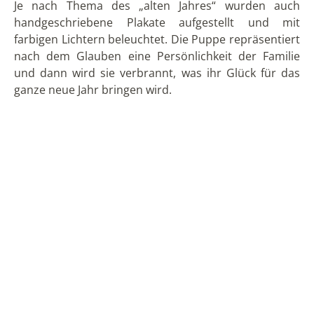
Sangolquí
Dieses Jahr haben wir uns die „alten Jahre“ von
Sangolquí angeschaut, die wir im Fernsehen gesehen
hatten und die in der Avenida Abdón Calderón gegen
15 Uhr ausgestellt werden sollten. Wir gingen durch
diesen für Autos gesperrten Bereich, in dem bereits
Menschen und Gruppen von Freunden unterwegs
waren. Es gab auch improvisierte Geschäfte, wo man
Masken und Perücken kaufen konnte. Es gab sogar
Leute, die das traditionelle Spiel des
Scheibenschießens verkauften, bei dem ein Tisch mit
kleinen Produkten aufgestellt ist, wie z.B. Kaugummi.
Für die Benutzung der Schrotflinte muss man
bezahlen und man kann die traditionellen „alten
Jahre“ ab $ 2 USD kaufen.