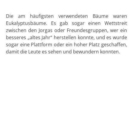
Je nach Thema des „alten Jahres“ wurden auch
handgeschriebene Plakate aufgestellt und mit
farbigen Lichtern beleuchtet. Die Puppe repräsentiert
nach dem Glauben eine Persönlichkeit der Familie
und dann wird sie verbrannt, was ihr Glück für das
ganze neue Jahr bringen wird.
Um die Aufmerksamkeit der Menschen und
Schaulustigen zu erregen, wurde ein Lautsprecher
eingebaut. Darüber hinaus wird das „alte Jahr“ durch
Menschen in Kostümen, mit Perücken und Masken
begleitet, aber die, die die Aufmerksamkeit auf sich
ziehen, sind immer die traditionellen „viudas“
(„Witwen“), die sich als Männer entpuppen, die als
Frauen verkleidet sind und um das alte Jahr trauern,
das bald sterben wird. In der Regel sind sie spärlich