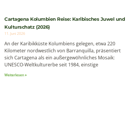
8 Tage
1 Personen
Galapagos
8 Tage / 7 Nächte Kreuzfahrt Hermes
– Route D+A
Diese achttägige Galápagos-Kreuzfahrt an Bord
des luxuriösen Megakatamarans Hermes bietet
eine besonders intensive Entdeck...