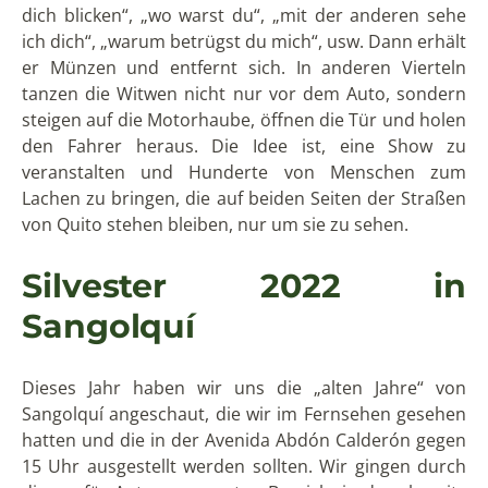
Wir gingen diese Straße entlang und es gab etwa 4
alte Jahre, die zu dieser Zeit gerade fertiggestellt
wurden.
Auf einer Seite der Calderón-Straße fiel mir auf, dass
ein Mann sein „altes Jahr“ und die Dekoration seines
Standes, wenn man das so nennen kann, mit der rot-
gelben Fahne der Fußballmannschaft Aucas, die
dieses Jahr 2022 zum ersten Mal, nach 77 Jahren ihrer
Institutionalisierung Meister wurde, fertigstellte.