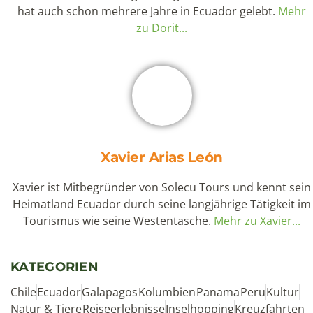
Galapagos Familienreise: Naturwunder mit Kindern
entdecken (2026)
26. Juni 2026
Vor drei Jahren waren wir mit unseren Kindern —
damals zehn und vierzehn Jahre alt — auf der Galapagos
Insel Santa Cruz
Weiterlesen »