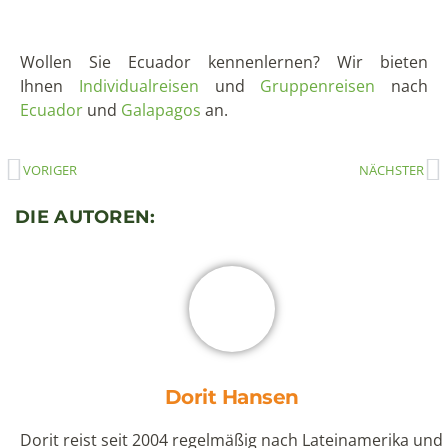
(33)
Küste
(16)
Museumstipp
(10)
Lima
(8)
Naturreservate & Nationalparks
(38)
Quito
(23)
Nebelwald
(7)
Projekte
(7)
Reisetips
(48)
Regenwald
(26)
Tagestour Quito
(15)
Vulkan
(12)
Rezept
(9)
Wandern & Trekking
(28)
Wasserfall
(5)
NEUESTE BLOGEINTRÄGE