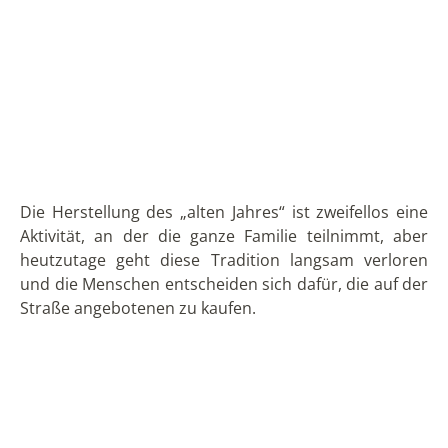
Autofahrer anhielten. Heutzutage ist es übrigens der
Tag, an dem die Münzen mit dem niedrigsten
Nennwert wie 1 Cent verwendet werden. Denn je
nachdem, wie das „alte Jahr“ oder die Witwe gestaltet
und gekleidet war, wird mit mehr oder weniger
Münzen qualifizieren.
Heutzutage haben lokale Kunsthandwerker in Städten
wie
Guayaquil
diesen Prozess weiter technisiert, und
heute gibt es riesige, moderne Puppen, die sich sogar
bewegen können. Sie werden auf der Straße verkauft,
und die Preise reichen von 5 bis 500 oder 1000 US-
Dollar, je nachdem, wie aufwendig sie sind. Die
Hauptstraße ist die 6 de marzo im Süden der Stadt.
Dieses Jahr war Messi am beliebtesten, weil er das
Fußballfinale in Katar gewonnen hat.