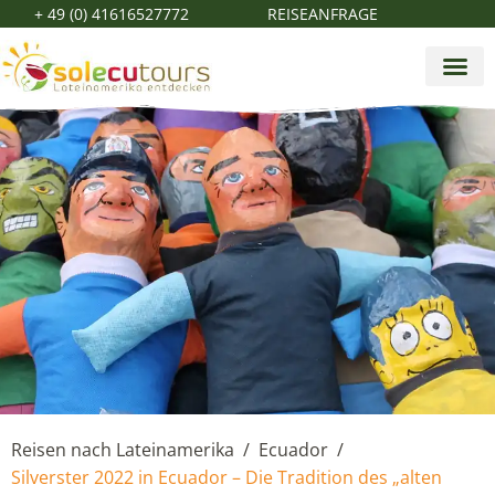
+ 49 (0) 41616527772
REISEANFRAGE
Reisen nach Lateinamerika
Ecuador
/
/
Silverster 2022 in Ecuador – Die Tradition des „alten