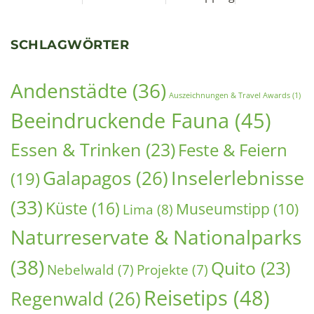
Cotopaxi besteigen: Ecuadors aktivster Vulkan —
Erfahrungsbericht & Planungsleitfaden 2026
19. Juni 2026
Im Juli stand ich auf knapp 5.700 Metern Höhe vor einer
Entscheidung: Weitergehen oder umkehren. Der
Cotopaxi – Ecuadors aktivster Vulkan –
Weiterlesen »