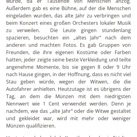
Wollen Sie Ecuador kennenlernen? Wir bieten
Ihnen
Individualreisen
und
Gruppenreisen
nach
Ecuador
und
Galapagos
an.
VORIGER
NÄCHSTER
DIE AUTOREN: