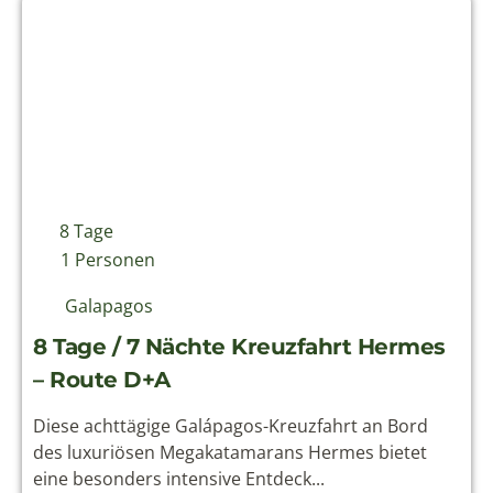
Kontakt
+49 (0)4161 6527772
info@solecu.de
www.solecu.de
© Solecu Tours 2006-2026
Sitemap
Datenschutz
Kontakt
Impressum