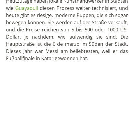
Dorit Hansen
Dorit reist seit 2004 regelmäßig nach Lateinamerika und
hat auch schon mehrere Jahre in Ecuador gelebt.
Mehr
zu Dorit...
Xavier Arias León
Xavier ist Mitbegründer von Solecu Tours und kennt sein