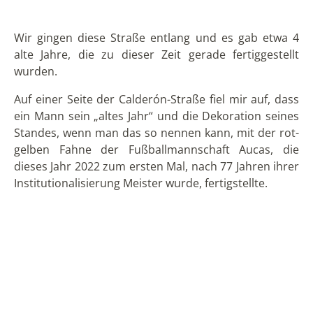
Quitos
, wo die Zeitung „Hoy“ auf einer Strecke von
etwa 12 Blocks zwischen den Avenidas Colón und
Patria einen Wettbewerb für das beste „alte Jahr“
veranstaltete, an dem Schulen, staatliche
Einrichtungen und private Unternehmen teilnahmen,
und der von Jung und Alt mit Spannung erwartet
wurde, da er Tausende von Menschen anzog.
Außerdem gab es eine Bühne, auf der die Menschen
eingeladen wurden, das alte Jahr zu verbringen und
beim Konzert eines großen Orchesters lokaler Musik
zu verweilen. Die Leute gingen stundenlang
spazieren, besuchten ein „altes Jahr“ nach dem
anderen und machten Fotos. Es gab Gruppen von
Freunden, die ihre eigenen Kostüme oder Farben
hatten, jeder zeigte seine beste Verkleidung und teilte
angenehme Momente, bis sie gegen 8 oder 9 Uhr
nach Hause gingen, in der Hoffnung, dass es nicht viel
Stau geben würde, wegen der Witwen, die die