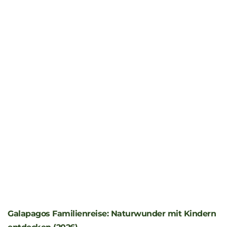
Galapagos Familienreise: Naturwunder mit Kindern
entdecken (2026)
26. Juni 2026
Vor drei Jahren waren wir mit unseren Kindern —
damals zehn und vierzehn Jahre alt — auf der Galapagos
Insel Santa Cruz
Weiterlesen »