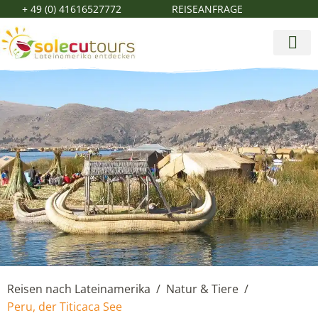
+ 49 (0) 41616527772
REISEANFRAGE
Reisen nach Lateinamerika
Natur & Tiere
/
/
Peru, der Titicaca See