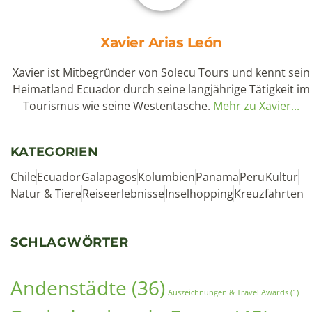
Xavier ist Mitbegründer von Solecu Tours und kennt sein
Heimatland Ecuador durch seine langjährige Tätigkeit im
Tourismus wie seine Westentasche.
Mehr zu Xavier...
KATEGORIEN
Chile
Ecuador
Galapagos
Kolumbien
Panama
Peru
Kultur
Natur & Tiere
Reiseerlebnisse
Inselhopping
Kreuzfahrten
SCHLAGWÖRTER
Andenstädte
(36)
Auszeichnungen & Travel Awards
(1)
Beeindruckende Fauna
(45)
Essen & Trinken
(23)
Feste & Feiern