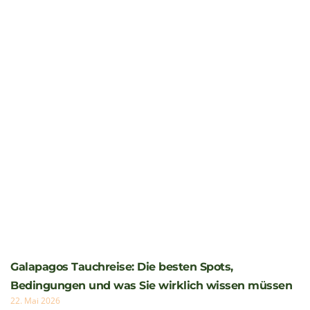
Galapagos Tauchreise: Die besten Spots,
Bedingungen und was Sie wirklich wissen müssen
22. Mai 2026
Eine Galapagos Tauchreise stellt erfahrene Taucher vor
eine einfache Frage: Wann tauchen Sie, an welchem Spot
– und mit wem? Die Antworten
Weiterlesen »
Sie möchten Lateinamerika besuchen?
Stellen Sie mit uns eine unvergessliche Reise
zusammen!