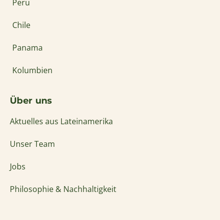
Aktuelles aus Lateinamerika
Unser Team
Jobs
Philosophie & Nachhaltigkeit
Newsletter abonnieren
Für Informationen rund um Reisen nach Ecuador
und Südamerika können Sie einfach unseren
Newsletter abonnieren.
Kontakt
+49 (0)4161 6527772