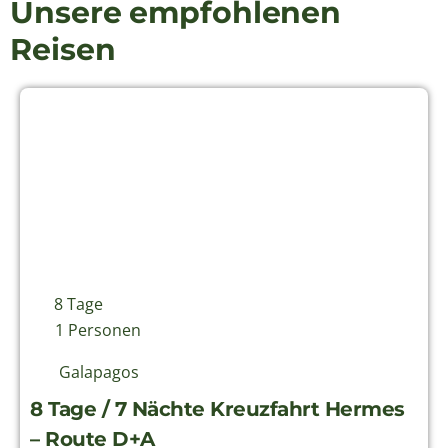
8 Tage
1 Personen
Galapagos
8 Tage / 7 Nächte Kreuzfahrt Hermes
– Route D+A
Diese achttägige Galápagos-Kreuzfahrt an Bord
des luxuriösen Megakatamarans Hermes bietet
eine besonders intensive Entdeck...
Preis auf Anfrage
Ansehen